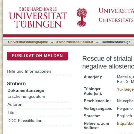
Rescue of striatal long-term depression by c
DSpace Repositorium (Manakin basiert)
in distinct dystonia models
Universitätsbibliographie
→
4 Medizinische Fakultät
→
Dokumentanzeige
PUBLIKATION MELDEN
Rescue of striata
negative allosteri
Hilfe und Informationen
Autor(en):
Martella, 
Poli, S. M
Stöbern
Tübinger
Yu-Taege
Dokumentanzeige
Autor(en):
Erscheinungsdatum
Erschienen in:
Neurophar
Autoren
Verlagsangabe:
Pergamon 
Titel
Sprache:
Englisch
DDC-Klassifikation
Referenz zum
http://dx
Volltext: