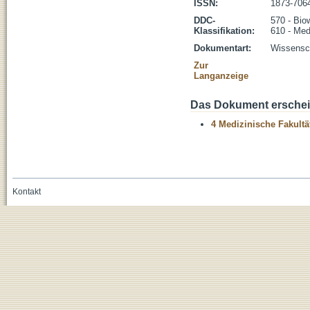
ISSN:
1873-706
DDC-
570 - Bio
Klassifikation:
610 - Med
Dokumentart:
Wissensch
Zur
Langanzeige
Das Dokument erschein
4 Medizinische Fakultä
Kontakt