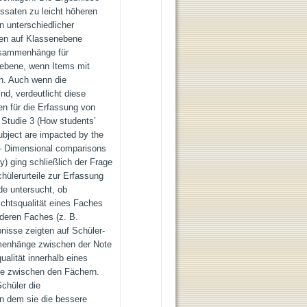
ssaten zu leicht höheren
n unterschiedlicher
en auf Klassenebene
Zusammenhänge für
erebene, wenn Items mit
n. Auch wenn die
nd, verdeutlicht diese
n für die Erfassung von
. Studie 3 (How students’
subject are impacted by the
 – Dimensional comparisons
ty) ging schließlich der Frage
hülerurteile zur Erfassung
rde untersucht, ob
ichtsqualität eines Faches
nderen Faches (z. B.
nisse zeigten auf Schüler-
menhänge zwischen der Note
ualität innerhalb eines
e zwischen den Fächern.
chüler die
in dem sie die bessere