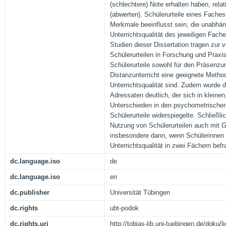
(schlechtere) Note erhalten haben, relat
(abwerten). Schülerurteile eines Fache
Merkmale beeinflusst sein, die unabhän
Unterrichtsqualität des jeweiligen Fach
Studien dieser Dissertation tragen zur 
Schülerurteilen in Forschung und Praxis
Schülerurteile sowohl für den Präsenzun
Distanzunterricht eine geeignete Metho
Unterrichtsqualität sind. Zudem wurde 
Adressaten deutlich, der sich in kleine
Unterschieden in den psychometrischen
Schülerurteile widerspiegelte. Schließli
Nutzung von Schülerurteilen auch mit G
insbesondere dann, wenn Schülerinnen 
Unterrichtsqualität in zwei Fächern befr
dc.language.iso
de
dc.language.iso
en
dc.publisher
Universität Tübingen
dc.rights
ubt-podok
dc.rights.uri
http://tobias-lib.uni-tuebingen.de/doku