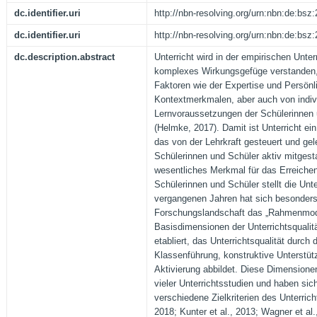
dc.identifier.uri
http://nbn-resolving.org/urn:nbn:de:bs
dc.identifier.uri
http://nbn-resolving.org/urn:nbn:de:bs
dc.description.abstract
Unterricht wird in der empirischen Unter
komplexes Wirkungsgefüge verstanden,
Faktoren wie der Expertise und Persönli
Kontextmerkmalen, aber auch von indiv
Lernvoraussetzungen der Schülerinnen u
(Helmke, 2017). Damit ist Unterricht ei
das von der Lehrkraft gesteuert und gel
Schülerinnen und Schüler aktiv mitgesta
wesentliches Merkmal für das Erreichen
Schülerinnen und Schüler stellt die Unter
vergangenen Jahren hat sich besonders
Forschungslandschaft das „Rahmenmode
Basisdimensionen der Unterrichtsqualität
etabliert, das Unterrichtsqualität durch
Klassenführung, konstruktive Unterstüt
Aktivierung abbildet. Diese Dimensionen
vieler Unterrichtsstudien und haben sich
verschiedene Zielkriterien des Unterricht
2018; Kunter et al., 2013; Wagner et al.