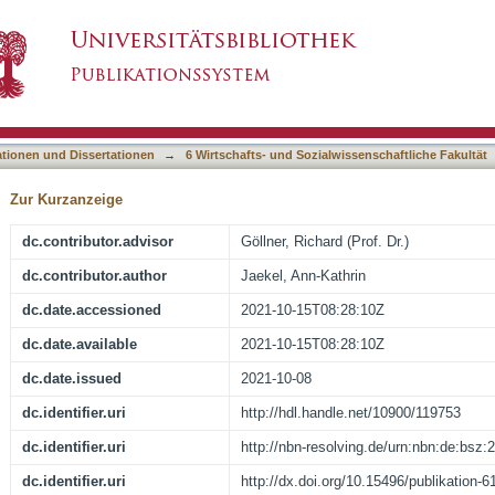
teilen zur Erfassung von Unterrichtsqualität 
asiert)
ationen und Dissertationen
→
6 Wirtschafts- und Sozialwissenschaftliche Fakultät
Zur Kurzanzeige
dc.contributor.advisor
Göllner, Richard (Prof. Dr.)
dc.contributor.author
Jaekel, Ann-Kathrin
dc.date.accessioned
2021-10-15T08:28:10Z
dc.date.available
2021-10-15T08:28:10Z
dc.date.issued
2021-10-08
dc.identifier.uri
http://hdl.handle.net/10900/119753
dc.identifier.uri
http://nbn-resolving.de/urn:nbn:de:bsz
dc.identifier.uri
http://dx.doi.org/10.15496/publikation-6