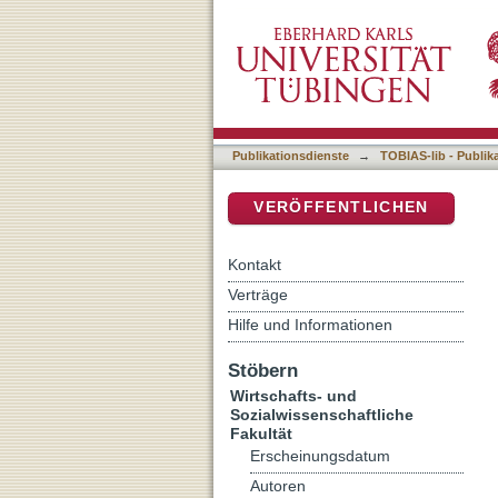
Die Nutzung von Schülerur
DSpace Repositorium (Manakin b
Schulpraxis
Publikationsdienste
→
TOBIAS-lib - Publik
VERÖFFENTLICHEN
Kontakt
Verträge
Hilfe und Informationen
Stöbern
Wirtschafts- und
Sozialwissenschaftliche
Fakultät
Erscheinungsdatum
Autoren