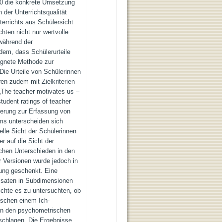
20 die konkrete Umsetzung
der Unterrichtsqualität
terrichts aus Schülersicht
hten nicht nur wertvolle
während der
dem, dass Schülerurteile
eignete Methode zur
 Die Urteile von Schülerinnen
ren zudem mit Zielkriterien
(„The teacher motivates us –
tudent ratings of teacher
lierung zur Erfassung von
tems unterscheiden sich
uelle Sicht der Schülerinnen
r auf die Sicht der
chen Unterschieden in den
 Versionen wurde jedoch in
ung geschenkt. Eine
essaten in Subdimensionen
ichte es zu untersuchten, ob
ischen einem Ich-
in den psychometrischen
rschlagen. Die Ergebnisse