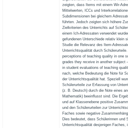
zeigten, dass Items mit einem Wir-Adre
Mittelwerten, ICCs und Interkorrelatione
Subdimensionen bei gleichem Adressat
führten. Jedoch zeigten sich höhere 
Zielkriterien des Unterrichts auf Schül
einem Ich-Adressaten verwendet wurde
gefundenen Unterschiede relativ klein si
Studie die Relevanz des Item-Adressate
Unterrichtsqualität durch Schülerurteile
perceptions of teaching quality in one 
grades they receive in another subject
in student evaluations of teaching quali
nach, welche Bedeutung die Note für Sc
der Unterrichtsqualität hat. Speziell wu
Schülerurteile zur Erfassung von Unterr
(z. B. Deutsch) durch die Note eines a
Mathematik) beeinflusst sind. Die Ergeb
und auf Klassenebene positive Zusam
und den Schülerurteilen zur Unterrichtsq
Faches sowie negative Zusammenhäng
Dies bedeutet, dass Schülerinnen und S
Unterrichtsqualität desjenigen Faches, 