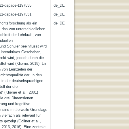
z:21-dspace-1197535
de_DE
z:21-dspace-1197531
de_DE
richtsforschung als ein
de_DE
 das von unterschiedlichen
chkeit der Lehrkraft, von
iduellen
nd Schüler beeinflusst wird
n interaktives Geschehen,
enkt wird, jedoch durch die
ltet wird (Klieme, 2019). Ein
 von Lernzielen der
richtsqualität dar. In den
 in der deutschsprachigen
ll der drei
“ (Klieme et al., 2001)
 die drei Dimensionen
zung und kognitive
 sind mittlerweile Grundlage
 vielfach als relevant für
s gezeigt (Göllner et al.,
, 2013, 2016). Eine zentrale