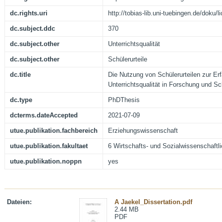
dc.rights.uri
http://tobias-lib.uni-tuebingen.de/doku
dc.subject.ddc
370
dc.subject.other
Unterrichtsqualität
dc.subject.other
Schülerurteile
dc.title
Die Nutzung von Schülerurteilen zur Er
Unterrichtsqualität in Forschung und Sc
dc.type
PhDThesis
dcterms.dateAccepted
2021-07-09
utue.publikation.fachbereich
Erziehungswissenschaft
utue.publikation.fakultaet
6 Wirtschafts- und Sozialwissenschaftli
utue.publikation.noppn
yes
Dateien:
A Jaekel_Dissertation.pdf
2.44 MB
PDF