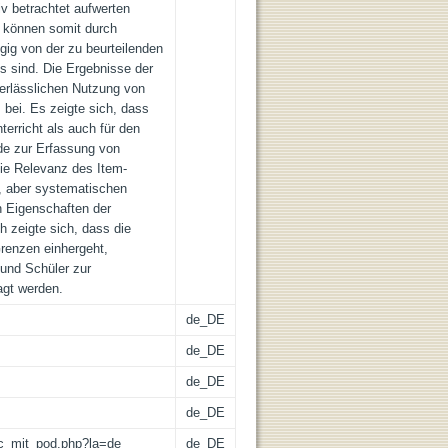
iv betrachtet aufwerten
s können somit durch
gig von der zu beurteilenden
es sind. Die Ergebnisse der
verlässlichen Nutzung von
 bei. Es zeigte sich, dass
terricht als auch für den
de zur Erfassung von
die Relevanz des Item-
n, aber systematischen
 Eigenschaften der
ch zeigte sich, dass die
renzen einhergeht,
und Schüler zur
agt werden.
de_DE
de_DE
de_DE
de_DE
/lic_mit_pod.php?la=de
de_DE