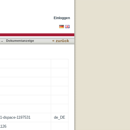
in Forschung und
Einloggen
« zurück
→
Dokumentanzeige
:21-dspace-1197531
de_DE
1126