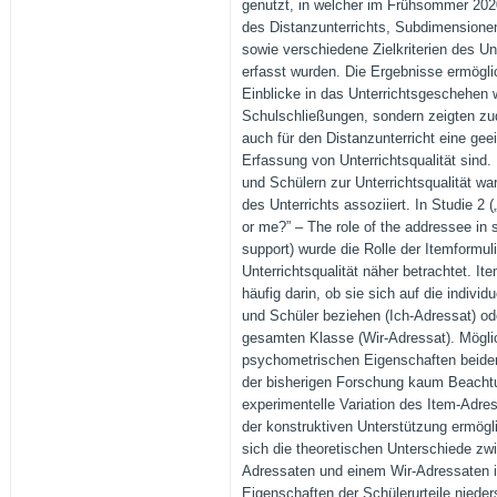
genutzt, in welcher im Frühsommer 20
des Distanzunterrichts, Subdimensionen 
sowie verschiedene Zielkriterien des Un
erfasst wurden. Die Ergebnisse ermöglic
Einblicke in das Unterrichtsgeschehen 
Schulschließungen, sondern zeigten zu
auch für den Distanzunterricht eine ge
Erfassung von Unterrichtsqualität sind.
und Schülern zur Unterrichtsqualität wa
des Unterrichts assoziiert. In Studie 2 
or me?” – The role of the addressee in s
support) wurde die Rolle der Itemformu
Unterrichtsqualität näher betrachtet. I
häufig darin, ob sie sich auf die individ
und Schüler beziehen (Ich-Adressat) ode
gesamten Klasse (Wir-Adressat). Mögli
psychometrischen Eigenschaften beider
der bisherigen Forschung kaum Beacht
experimentelle Variation des Item-Adr
der konstruktiven Unterstützung ermögl
sich die theoretischen Unterschiede zw
Adressaten und einem Wir-Adressaten 
Eigenschaften der Schülerurteile niede