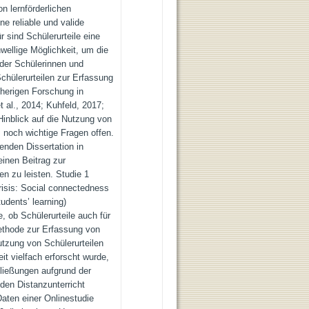
on lernförderlichen
ne reliable und valide
r sind Schülerurteile eine
wellige Möglichkeit, um die
 der Schülerinnen und
chülerurteilen zur Erfassung
isherigen Forschung in
t al., 2014; Kuhfeld, 2017;
Hinblick auf die Nutzung von
 noch wichtige Fragen offen.
genden Dissertation in
einen Beitrag zur
en zu leisten. Studie 1
risis: Social connectedness
udents’ learning)
, ob Schülerurteile auch für
ethode zur Erfassung von
utzung von Schülerurteilen
it vielfach erforscht wurde,
ließungen aufgrund der
en Distanzunterricht
aten einer Onlinestudie