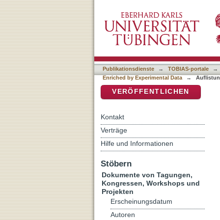
Auflistung Linguistic Evi
DSpace Repositorium (Manakin b
Data nach Titel
Publikationsdienste
→
TOBIAS-portale
→
Enriched by Experimental Data
→
Auflistun
VERÖFFENTLICHEN
Kontakt
Verträge
Hilfe und Informationen
Stöbern
Dokumente von Tagungen,
Kongressen, Workshops und
Projekten
Erscheinungsdatum
Autoren