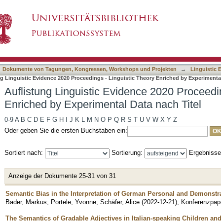
dence 2020 Proceedings - Linguistic Theory En
asiert)
Dokumente von Tagungen, Kongressen, Workshops und Projekten
→
Linguistic 
g Linguistic Evidence 2020 Proceedings - Linguistic Theory Enriched by Experimental
Auflistung Linguistic Evidence 2020 Proceedin
Enriched by Experimental Data nach Titel
0-9
A
B
C
D
E
F
G
H
I
J
K
L
M
N
O
P
Q
R
S
T
U
V
W
X
Y
Z
Oder geben Sie die ersten Buchstaben ein:
Sortiert nach:
Sortierung:
Ergebniss
Anzeige der Dokumente 25-31 von 31
Semantic Bias in the Interpretation of German Personal and Demonstr
Bader, Markus
;
Portele, Yvonne
;
Schäfer, Alice
(
2022-12-21
)
;
Konferenzpap
The Semantics of Gradable Adjectives in Italian-speaking Children an