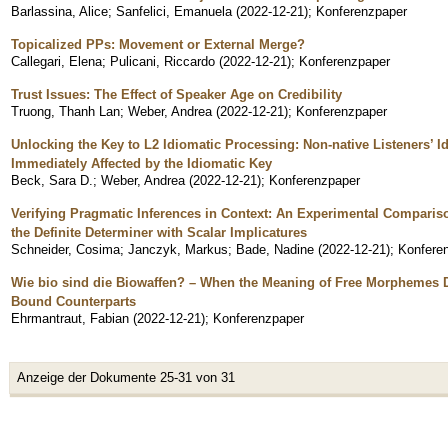
Barlassina, Alice
;
Sanfelici, Emanuela
(
2022-12-21
)
;
Konferenzpaper
Topicalized PPs: Movement or External Merge?
Callegari, Elena
;
Pulicani, Riccardo
(
2022-12-21
)
;
Konferenzpaper
Trust Issues: The Effect of Speaker Age on Credibility
Truong, Thanh Lan
;
Weber, Andrea
(
2022-12-21
)
;
Konferenzpaper
Unlocking the Key to L2 Idiomatic Processing: Non-native Listeners’ I
Immediately Affected by the Idiomatic Key
Beck, Sara D.
;
Weber, Andrea
(
2022-12-21
)
;
Konferenzpaper
Verifying Pragmatic Inferences in Context: An Experimental Comparis
the Definite Determiner with Scalar Implicatures
Schneider, Cosima
;
Janczyk, Markus
;
Bade, Nadine
(
2022-12-21
)
;
Konfere
Wie bio sind die Biowaffen? – When the Meaning of Free Morphemes D
Bound Counterparts
Ehrmantraut, Fabian
(
2022-12-21
)
;
Konferenzpaper
Anzeige der Dokumente 25-31 von 31