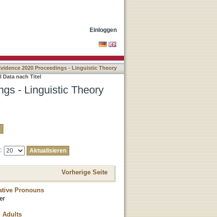
riched by Experimental
Einloggen
Evidence 2020 Proceedings - Linguistic Theory
 Data nach Titel
gs - Linguistic Theory
e:
Vorherige Seite
ative Pronouns
er
d Adults