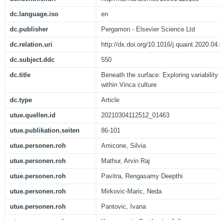
dc.language.iso
en
dc.publisher
Pergamon - Elsevier Science Ltd
dc.relation.uri
http://dx.doi.org/10.1016/j.quaint.2020.04
dc.subject.ddc
550
dc.title
Beneath the surface: Exploring variability
within Vinca culture
dc.type
Article
utue.quellen.id
20210304112512_01463
utue.publikation.seiten
86-101
utue.personen.roh
Amicone, Silvia
utue.personen.roh
Mathur, Arvin Raj
utue.personen.roh
Pavitra, Rengasamy Deepthi
utue.personen.roh
Mirkovic-Maric, Neda
utue.personen.roh
Pantovic, Ivana