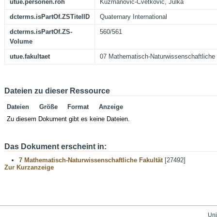
utue.personen.roh
Kuzmanovic-Cvetkovic, Julka
dcterms.isPartOf.ZSTitelID
Quaternary International
dcterms.isPartOf.ZS-
560/561
Volume
utue.fakultaet
07 Mathematisch-Naturwissenschaftliche 
Dateien zu dieser Ressource
Dateien
Größe
Format
Anzeige
Zu diesem Dokument gibt es keine Dateien.
Das Dokument erscheint in:
7 Mathematisch-Naturwissenschaftliche Fakultät
[27492]
Zur Kurzanzeige
Uni