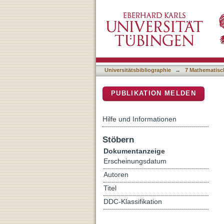
Beneath the surface: Explor
DSpace Repositorium (Manakin b
Universitätsbibliographie
→
7 Mathematisc
PUBLIKATION MELDEN
Hilfe und Informationen
Stöbern
Dokumentanzeige
Erscheinungsdatum
Autoren
Titel
DDC-Klassifikation