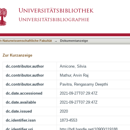
ing variability in pottery paste recipes within 
asiert)
h-Naturwissenschaftliche Fakultät
→
Dokumentanzeige
Zur Kurzanzeige
dc.contributor.author
Amicone, Silvia
dc.contributor.author
Mathur, Arvin Raj
dc.contributor.author
Pavitra, Rengasamy Deepthi
dc.date.accessioned
2021-09-27T07:29:47Z
dc.date.available
2021-09-27T07:29:47Z
dc.date.issued
2020
dc.identifier.issn
1873-4553
dc.identifier.uri
http://hdl.handle.net/10900/119188