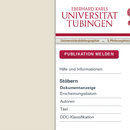
Correlated evolution or no
DSpace Repositorium (Manakin b
Universitätsbibliographie
→
5 Philosophisc
PUBLIKATION MELDEN
Hilfe und Informationen
Stöbern
Dokumentanzeige
Erscheinungsdatum
Autoren
Titel
DDC-Klassifikation