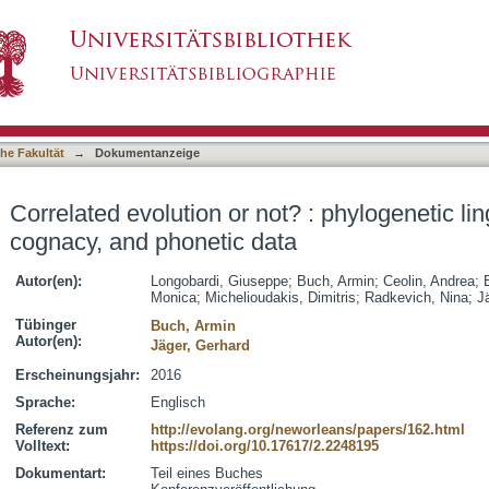
t? : phylogenetic linguistics with syntactic, co
asiert)
he Fakultät
→
Dokumentanzeige
Correlated evolution or not? : phylogenetic lin
cognacy, and phonetic data
Autor(en):
Longobardi, Giuseppe
;
Buch, Armin
;
Ceolin, Andrea
;
Monica
;
Michelioudakis, Dimitris
;
Radkevich, Nina
;
J
Tübinger
Buch, Armin
Autor(en):
Jäger, Gerhard
Erscheinungsjahr:
2016
Sprache:
Englisch
Referenz zum
http://evolang.org/neworleans/papers/162.html
Volltext:
https://doi.org/10.17617/2.2248195
Dokumentart:
Teil eines Buches