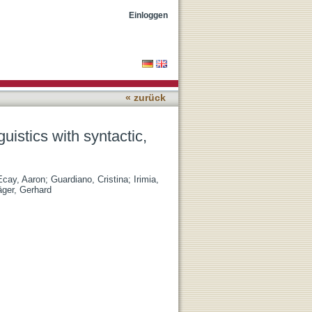
gnacy, and phonetic data
Einloggen
« zurück
guistics with syntactic,
Ecay, Aaron
;
Guardiano, Cristina
;
Irimia,
äger, Gerhard