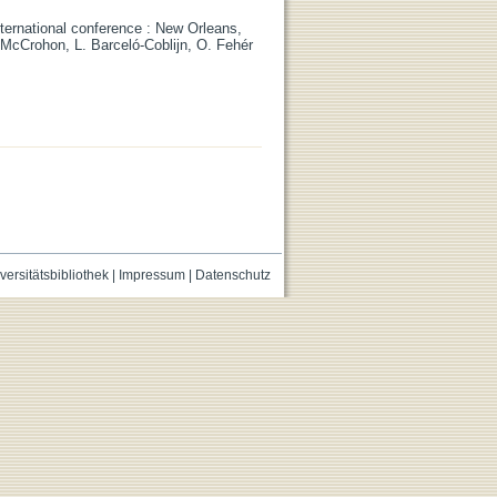
nternational conference : New Orleans,
 McCrohon, L. Barceló-Coblijn, O. Fehér
versitätsbibliothek
|
Impressum
|
Datenschutz