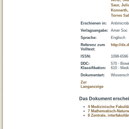
Saur, Juli
Konnerth,
Torres Sa
Erschienen in:
Antimicrob
Verlagsangabe:
Amer Soc 
Sprache:
Englisch
Referenz zum
http://dx.
Volltext:
ISSN:
1098-6596
DDC-
570 - Biow
Klassifikation:
610 - Medi
Dokumentart:
Wissenscha
Zur
Langanzeige
Das Dokument erschein
4 Medizinische Fakultä
7 Mathematisch-Naturwi
8 Zentrale, interfakult