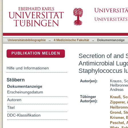
Secretion of and Self-Resistance to the Nove
DSpace Repositorium (Manakin basiert)
Transporters in Staphylococcus lugdunensis
Universitätsbibliographie
→
4 Medizinische Fakultät
→
Dokumentanzeige
PUBLIKATION MELDEN
Secretion of and 
Antimicrobial Lug
Hilfe und Informationen
Staphylococcus l
Stöbern
Autor(en):
Krauss, S
Heilbronne
Dokumentanzeige
Andreas
Erscheinungsdatum
Tübinger
Krauß, So
Autoren
Autor(en):
Zipperer,
Heilbronn
Titel
Grond, St
DDC-Klassifikation
Krismer, 
Peschel, 
Wirtz, Seb