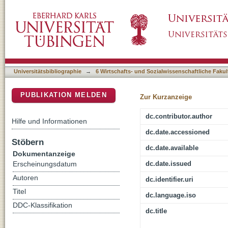
Perspektiven der politischen Bildung im Zus
DSpace Repositorium (Manakin basiert)
Gesellschaft
Universitätsbibliographie
→
6 Wirtschafts- und Sozialwissenschaftliche Fakul
PUBLIKATION MELDEN
Zur Kurzanzeige
dc.contributor.author
Hilfe und Informationen
dc.date.accessioned
Stöbern
dc.date.available
Dokumentanzeige
dc.date.issued
Erscheinungsdatum
Autoren
dc.identifier.uri
Titel
dc.language.iso
DDC-Klassifikation
dc.title