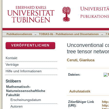
Unconventional contributions to dynamical lo
DSpace Repositorium (Manakin basiert)
Publikationsdienste
→
TOBIAS-lib - Publikationen und Dissertationen
→
7 
Unconventional co
VERÖFFENTLICHEN
tree tensor netwo
Kontakt
Ceruti, Gianluca
Verträge
Hilfe und Informationen
Dateien:
Stöbern
Mathematisch-
Naturwissenschaftliche
Aufrufstatistik
Fakultät
Erscheinungsdatum
Zitierfähiger Link
http
(URI):
http
Autoren