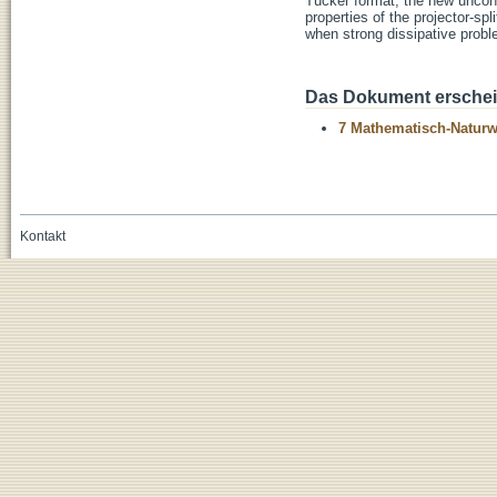
Tucker format, the new unconve
properties of the projector-sp
when strong dissipative probl
Das Dokument erschein
7 Mathematisch-Naturwi
Kontakt