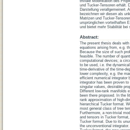
triviale Modifikation des Proj
und Tucker-Tensoren erhält. 
Darstellung verallgemeinert. 
bezeichnen wir diesen als unko
Matrizen und Tucker-Tensoren,
ursprünglichen vorteilhaften 
und bietet mehr Stabilität bei
Abstract:
The present thesis deals with 
equations arising from, e.g. t
Because the size of such prob
feasible. The number of quan
computational devices; a circu
to be used, i.e. the dynamica
time-derivative of the time-d
lower complexity, e.g. the man
efficient numerical integrator
integrator has been proven to 
singular values, desirable pro
Different low-rank manifolds e
been there proposed. In the l
rank approximation of high-di
hierarchical Tucker format. We
most general class of tree te
Furthermore, a non-trivial mod
and tensors in Tucker format, 
Tucker format. Due to its unus
the unconventional integrator. 