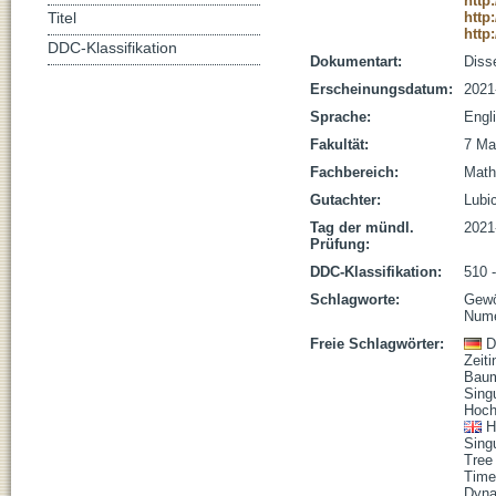
http
http
Titel
http
DDC-Klassifikation
Dokumentart:
Disse
Erscheinungsdatum:
2021
Sprache:
Engl
Fakultät:
7 Ma
Fachbereich:
Math
Gutachter:
Lubic
Tag der mündl.
2021
Prüfung:
DDC-Klassifikation:
510 
Schlagworte:
Gewö
Nume
Freie Schlagwörter:
D
Zeiti
Baum
Sing
Hoch
H
Sing
Tree
Time
Dyna