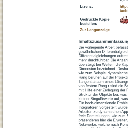
Lizenz:
http
tueb
Gedruckte Kopie
bestellen:
Zur Langanzeige
Inhaltszusammenfassun
Die vorliegende Arbeit befass
gewöhnlichen Differentialgleic
Differentialgleichungen auftr
mehr durchführbar. Die Anzah
übersteigt bei Weitem die Ka
Dimension bezeichnet. Desha
wie zum Beispiel dynamische
Rang beruhen auf der Projekt
Tangentialraum eines Lösungsr
von festem Rang r sind ein Be
mit Hilfe einer Zerlegung der P
Struktur der Objekte bei, was 
kleiner Singulärwerte auf, wa
Für hoch-dimensionale Proble
Integratoren vorgestellt wurde
Arbeiten zu dynamischen Appr
freie Darstellungen, wie zum 
präsentieren hier die Erweiter
Netzwerke, welche nach Konstr