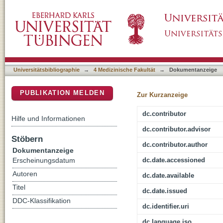
Vergleich virologischer, molekularbiologisc
DSpace Repositorium (Manakin basiert)
der murinen akuten und chronischen Coxsack
Universitätsbibliographie
→
4 Medizinische Fakultät
→
Dokumentanzeige
PUBLIKATION MELDEN
Zur Kurzanzeige
dc.contributor
Hilfe und Informationen
dc.contributor.advisor
Stöbern
dc.contributor.author
Dokumentanzeige
dc.date.accessioned
Erscheinungsdatum
Autoren
dc.date.available
Titel
dc.date.issued
DDC-Klassifikation
dc.identifier.uri
dc.language.iso