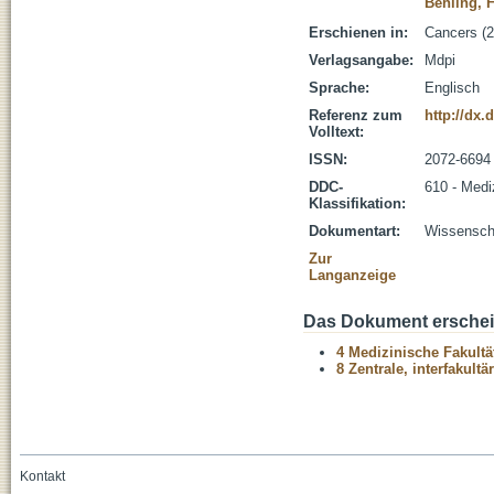
Behling, F
Erschienen in:
Cancers (2
Verlagsangabe:
Mdpi
Sprache:
Englisch
Referenz zum
http://dx.
Volltext:
ISSN:
2072-6694
DDC-
610 - Medi
Klassifikation:
Dokumentart:
Wissenscha
Zur
Langanzeige
Das Dokument erschein
4 Medizinische Fakultä
8 Zentrale, interfakult
Kontakt