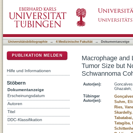
Macrophage and Lymphocyte Infiltration Is A
DSpace Repositorium (Manakin basiert)
Volumetric Growth in the Tubingen Schwan
Universitätsbibliographie
→
4 Medizinische Fakultät
→
Dokumentanzeige
PUBLIKATION MELDEN
Macrophage and Ly
Tumor Size but No
Hilfe und Informationen
Schwannoma Coh
Stöbern
Autor(en):
Goncalves,
Ghazaleh
;
Dokumentanzeige
Erscheinungsdatum
Tübinger
Gonçalves
Autor(en):
Suhm, Eli
Autoren
Ries, Van
Titel
Skardelly
Tabatabai
DDC-Klassifikation
Tatagiba,
Schittenh