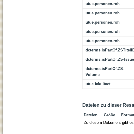
utue.personen.roh
utue.personen.roh
utue.personen.roh
utue.personen.roh
utue.personen.roh
dcterms.isPartOf.ZSTitelI
dcterms.isPartOf.ZS-Issue
dcterms.isPartOf.ZS-
Volume
utue.fakultaet
Dateien zu dieser Res
Dateien
Größe
Forma
Zu diesem Dokument gibt es 