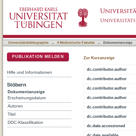
Designing Visual-Arts Education Programs fo
DSpace Repositorium (Manakin basiert)
Evaluation of (Digital) Drawing Courses in 
Socio-Emotional Skills
Universitätsbibliographie
→
4 Medizinische Fakultät
→
Dokumentanzeige
PUBLIKATION MELDEN
Zur Kurzanzeige
dc.contributor.author
Hilfe und Informationen
dc.contributor.author
Stöbern
dc.contributor.author
Dokumentanzeige
dc.contributor.author
Erscheinungsdatum
Autoren
dc.contributor.author
Titel
dc.contributor.author
DDC-Klassifikation
dc.date.accessioned
dc.date.available