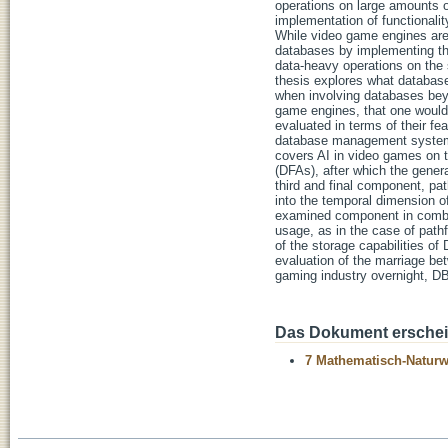
operations on large amounts o
implementation of functionali
While video game engines are 
databases by implementing th
data-heavy operations on the
thesis explores what databases
when involving databases beyo
game engines, that one would 
evaluated in terms of their fe
database management systems 
covers AI in video games on 
(DFAs), after which the genera
third and final component, pat
into the temporal dimension of
examined component in combina
usage, as in the case of path
of the storage capabilities of
evaluation of the marriage be
gaming industry overnight, D
Das Dokument erschein
7 Mathematisch-Naturwi