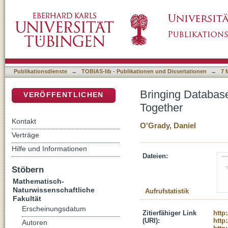
Bringing Database Management Systems an
DSpace Repositorium (Manakin basiert)
Publikationsdienste
→
TOBIAS-lib - Publikationen und Dissertationen
→
7 
Bringing Databa
VERÖFFENTLICHEN
Together
Kontakt
O'Grady, Daniel
Verträge
Hilfe und Informationen
Dateien:
Stöbern
Mathematisch-
Naturwissenschaftliche
Aufrufstatistik
Fakultät
Erscheinungsdatum
Zitierfähiger Link
http
(URI):
http
Autoren