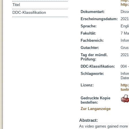
http
http
Titel
Dokumentart:
Disse
DDC-Klassifikation
Erscheinungsdatum:
2021
Sprache:
Engl
Fakultät:
7 Ma
Fachbereich:
Infor
Gutachter:
Grust
Tag der mündl.
2021
Prüfung:
DDC-Klassifikation:
004 -
Schlagworte:
Info
Date
Lizenz:
http
tueb
Gedruckte Kopie
bestellen:
Zur Langanzeige
Abstract:
As video games gained more p