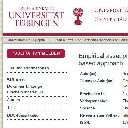
Empirical asset pricing with multi-period dis
DSpace Repositorium (Manakin basiert)
Universitätsbibliographie
→
6 Wirtschafts- und Sozialwissenschaftliche Fakul
PUBLIKATION MELDEN
Empirical asset pr
based approach
Hilfe und Informationen
Autor(en):
Soe
Stöbern
Tübinger Autor(en):
Gr
Dokumentanzeige
Sö
Erscheinungsdatum
Erschienen in:
Jou
Autoren
Verlagsangabe:
Els
Titel
Sprache:
Eng
DDC-Klassifikation
Referenz zum Volltext:
htt
ISSN:
18