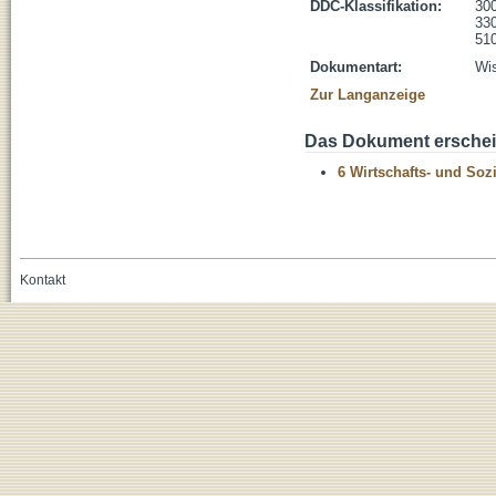
DDC-Klassifikation:
300
330
510
Dokumentart:
Wis
Zur Langanzeige
Das Dokument erschein
6 Wirtschafts- und Soz
Kontakt