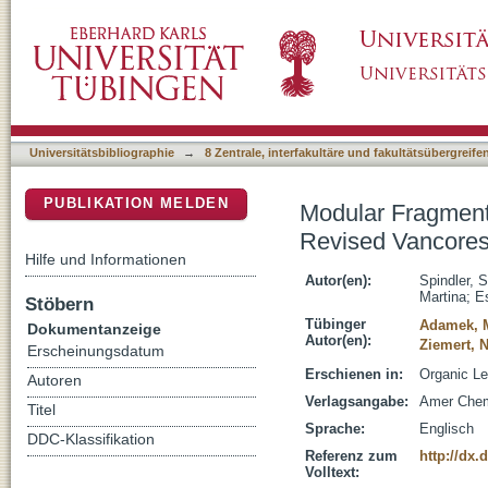
Modular Fragment Synthesis and Bioinforma
DSpace Repositorium (Manakin basiert)
Stereoconfiguration
Universitätsbibliographie
→
8 Zentrale, interfakultäre und fakultätsübergreif
PUBLIKATION MELDEN
Modular Fragment
Revised Vancores
Hilfe und Informationen
Autor(en):
Spindler, S
Martina
;
E
Stöbern
Tübinger
Adamek, M
Dokumentanzeige
Autor(en):
Ziemert, 
Erscheinungsdatum
Erschienen in:
Organic Le
Autoren
Verlagsangabe:
Amer Chem
Titel
Sprache:
Englisch
DDC-Klassifikation
Referenz zum
http://dx.
Volltext: