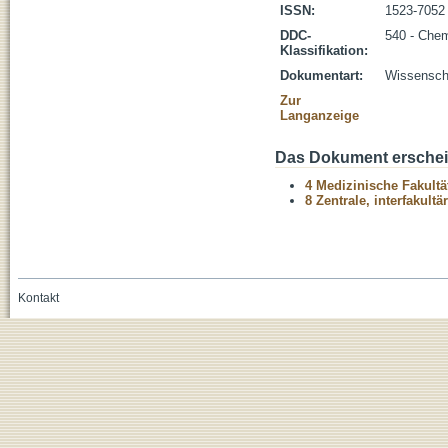
ISSN:
1523-7052
DDC-
540 - Che
Klassifikation:
Dokumentart:
Wissenscha
Zur
Langanzeige
Das Dokument erschein
4 Medizinische Fakultä
8 Zentrale, interfakult
Kontakt