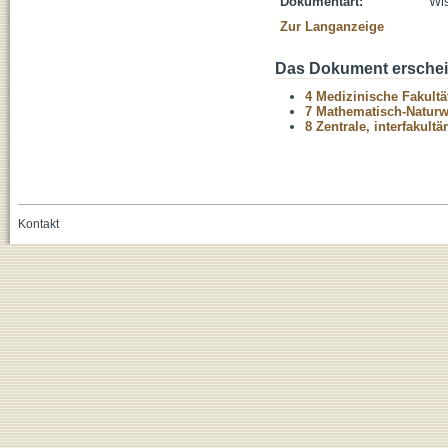
Dokumentart:
Wis
Zur Langanzeige
Das Dokument erschein
4 Medizinische Fakultä
7 Mathematisch-Naturwi
8 Zentrale, interfakult
Kontakt