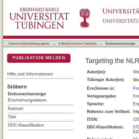
Targeting the NLRP3 Inflammasome via BTK
DSpace Repositorium (Manakin basiert)
Universitätsbibliographie
→
4 Medizinische Fakultät
→
Dokumentanzeige
PUBLIKATION MELDEN
Targeting the N
Autor(en):
Web
Hilfe und Informationen
Tübinger Autor(en):
We
Stöbern
Erschienen in:
Fro
Dokumentanzeige
Verlagsangabe:
Fro
Erscheinungsdatum
Sprache:
Eng
Autoren
Referenz zum Volltext:
htt
Titel
ISSN:
22
DDC-Klassifikation
DDC-Klassifikation:
570
610