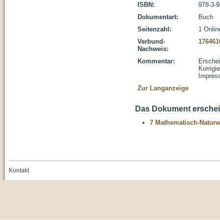
ISBN:
978-3-
Dokumentart:
Buch
Seitenzahl:
1 Onlin
Verbund-
176461
Nachweis:
Kommentar:
Erschei
Korrigi
Impres
Zur Langanzeige
Das Dokument erschein
7 Mathematisch-Naturwi
Kontakt