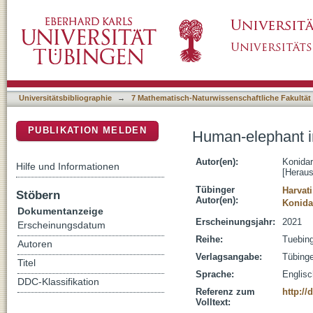
Human-elephant interactions : from past to p
DSpace Repositorium (Manakin basiert)
Universitätsbibliographie
→
7 Mathematisch-Naturwissenschaftliche Fakultät
PUBLIKATION MELDEN
Human-elephant in
Autor(en):
Konidar
Hilfe und Informationen
[Heraus
Tübinger
Harvati
Stöbern
Autor(en):
Konida
Dokumentanzeige
Erscheinungsjahr:
2021
Erscheinungsdatum
Reihe:
Tuebing
Autoren
Verlagsangabe:
Tübinge
Titel
Sprache:
Englisc
DDC-Klassifikation
Referenz zum
http://
Volltext: