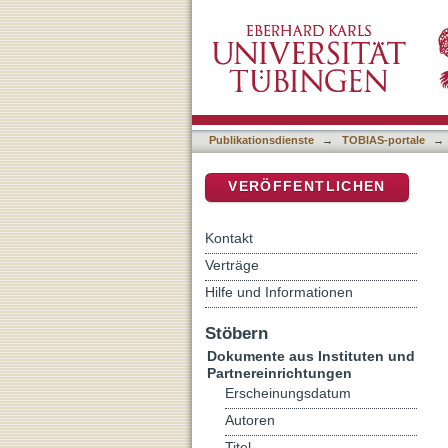
Bund
DSpace Repositorium (Manakin b
Publikationsdienste
→
TOBIAS-portale
→
VERÖFFENTLICHEN
Kontakt
Verträge
Hilfe und Informationen
Stöbern
Dokumente aus Instituten und
Partnereinrichtungen
Erscheinungsdatum
Autoren
Titel