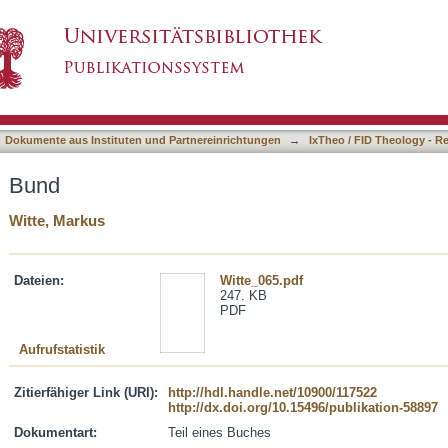
asiert)
Dokumente aus Instituten und Partnereinrichtungen
→
IxTheo / FID Theology - R
Bund
Witte, Markus
Dateien:
Witte_065.pdf
247. KB
PDF
Aufrufstatistik
Zitierfähiger Link (URI):
http://hdl.handle.net/10900/117522
http://dx.doi.org/10.15496/publikation-58897
Dokumentart:
Teil eines Buches