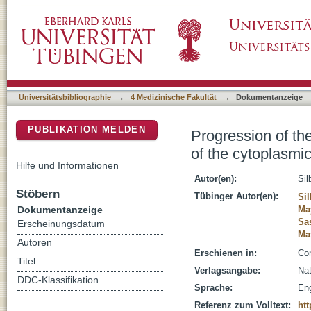
Progression of the late-stage divisome is una
DSpace Repositorium (Manakin basiert)
Universitätsbibliographie
→
4 Medizinische Fakultät
→
Dokumentanzeige
PUBLIKATION MELDEN
Progression of the
of the cytoplasmi
Hilfe und Informationen
Autor(en):
Sil
Stöbern
Tübinger Autor(en):
Sil
Dokumentanzeige
May
Sa
Erscheinungsdatum
Ma
Autoren
Erschienen in:
Com
Titel
Verlagsangabe:
Na
DDC-Klassifikation
Sprache:
Eng
Referenz zum Volltext:
htt