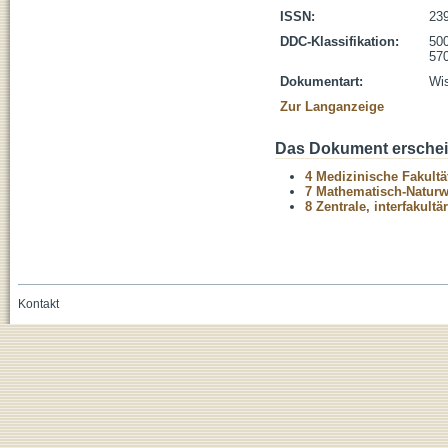
ISSN:
23
DDC-Klassifikation:
500
570
Dokumentart:
Wis
Zur Langanzeige
Das Dokument erschein
4 Medizinische Fakultä
7 Mathematisch-Naturwi
8 Zentrale, interfakult
Kontakt