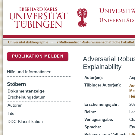
Adversarial Robustness on In- and Out-Distri
DSpace Repositorium (Manakin basiert)
Universitätsbibliographie
→
7 Mathematisch-Naturwissenschaftliche Fakultät
PUBLIKATION MELDEN
Adversarial Robus
Explainability
Hilfe und Informationen
Autor(en):
Aug
Stöbern
Tübinger Autor(en):
Au
Dokumentanzeige
Me
Hei
Erscheinungsdatum
Erscheinungsjahr:
20
Autoren
Reihe:
Lec
Titel
Verlagsangabe:
Cha
DDC-Klassifikation
Sprache:
Eng
Referenz zum Volltext:
htt