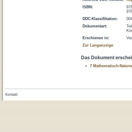
ISBN:
978
978
DDC-Klassifikation:
004
Dokumentart:
Tei
Kon
Erschienen in:
Ved
Zur Langanzeige
Das Dokument erschein
7 Mathematisch-Naturwi
Kontakt