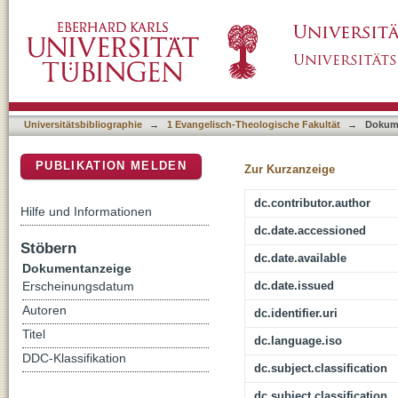
Konsensehe : der Status der Sexualität in und
DSpace Repositorium (Manakin basiert)
Luther
Universitätsbibliographie
→
1 Evangelisch-Theologische Fakultät
→
Dokum
PUBLIKATION MELDEN
Zur Kurzanzeige
dc.contributor.author
Hilfe und Informationen
dc.date.accessioned
Stöbern
dc.date.available
Dokumentanzeige
dc.date.issued
Erscheinungsdatum
Autoren
dc.identifier.uri
Titel
dc.language.iso
DDC-Klassifikation
dc.subject.classification
dc.subject.classification