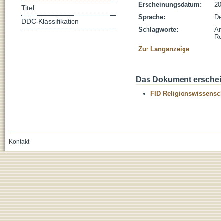
Erscheinungsdatum:
20
Titel
Sprache:
De
DDC-Klassifikation
Schlagworte:
An
Re
Zur Langanzeige
Das Dokument erschein
FID Religionswissensch
Kontakt