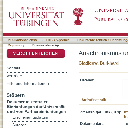
Anachronismus und Religion
DSpace Repositorium (Manakin basiert)
Publikationsdienste
→
TOBIAS-portale
→
Dokumente zentraler Einrichtunge
Repository
→
Dokumentanzeige
Anachronismus un
VERÖFFENTLICHEN
Gladigow, Burkhard
Kontakt
Verträge
Dateien:
Hilfe und Informationen
Stöbern
Aufrufstatistik
Dokumente zentraler
Einrichtungen der Universität
und von Partnereinrichtungen
Zitierfähiger Link (URI):
ht
ht
Erscheinungsdatum
Dokumentart:
Te
Autoren