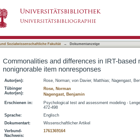
ences in IRT-based methods for nonignorable 
asiert)
 und Sozialwissenschaftliche Fakultät
→
Dokumentanzeige
Commonalities and differences in IRT-based 
nonignorable item nonresponses
Autor(en):
Rose, Norman
;
von Davier, Matthias
;
Nagengast, Be
Tübinger
Rose, Norman
Autor(en):
Nagengast, Benjamin
Erschienen in:
Psychological test and assessment modeling - Lengeri
472-498
Sprache:
Englisch
Dokumentart:
Wissenschaftlicher Artikel
Verbund-
1761369164
Nachweis: