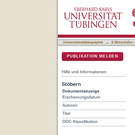
Commonalities and differ
DSpace Repositorium (Manakin b
Universitätsbibliographie
→
6 Wirtschafts-
PUBLIKATION MELDEN
Hilfe und Informationen
Stöbern
Dokumentanzeige
Erscheinungsdatum
Autoren
Titel
DDC-Klassifikation