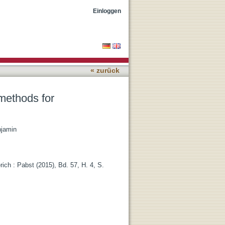
item nonresponses
Einloggen
« zurück
methods for
njamin
ch : Pabst (2015), Bd. 57, H. 4, S.