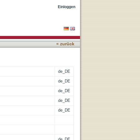
t their interplay : a
Einloggen
« zurück
de_DE
de_DE
de_DE
de_DE
de_DE
de_DE