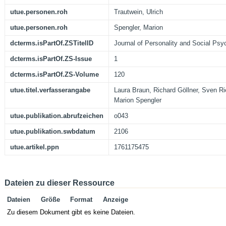
utue.personen.roh
Trautwein, Ulrich
utue.personen.roh
Spengler, Marion
dcterms.isPartOf.ZSTitelID
Journal of Personality and Social Psy
dcterms.isPartOf.ZS-Issue
1
dcterms.isPartOf.ZS-Volume
120
utue.titel.verfasserangabe
Laura Braun, Richard Göllner, Sven Ri
Marion Spengler
utue.publikation.abrufzeichen
o043
utue.publikation.swbdatum
2106
utue.artikel.ppn
1761175475
Dateien zu dieser Ressource
Dateien
Größe
Format
Anzeige
Zu diesem Dokument gibt es keine Dateien.