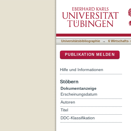
How state and trait versio
DSpace Repositorium (Manakin b
longitudinal experimental 
Universitätsbibliographie
→
6 Wirtschafts-
PUBLIKATION MELDEN
Hilfe und Informationen
Stöbern
Dokumentanzeige
Erscheinungsdatum
Autoren
Titel
DDC-Klassifikation