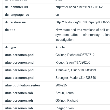
dc.identifier.uri
http://hdl.handle.net/10900/116629
dc.language.iso
en
dc.relation.uri
http://dx.doi.org/10.1037/pspp0000295
dc.title
How state and trait versions of self-
symptoms affect their interplay : a lon
investigation
dc.type
Article
utue.personen.pnd
Göllner, Richard/408759712
utue.personen.pnd
Rieger, Sven/497326280
utue.personen.pnd
Trautwein, Ulrich/185988199
utue.personen.pnd
Spengler, Marion/314238646
utue.publikation.seiten
206-225
utue.personen.roh
Braun, Laura
utue.personen.roh
Göllner, Richard
utue.personen.roh
Rieger, Sven