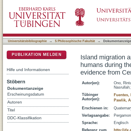
Island migration and foraging behaviour by 
DSpace Repositorium (Manakin basiert)
Pleistocene to Holocene in Wallacea: New e
Universitätsbibliographie
→
5 Philosophische Fakultät
→
Dokumentanzeig
PUBLIKATION MELDEN
Island migration 
humans during the
Hilfe und Informationen
evidence from Cen
Stöbern
Autor(en):
Ono, Rint
Nasrullah
Dokumentanzeige
Erscheinungsdatum
Tübinger
Fuentes, 
Autor(en):
Pawlik, A
Autoren
Erschienen in:
Quaternary
Titel
Verlagsangabe:
Pergamon 
DDC-Klassifikation
Sprache:
Englisch
Referenz zum
http://dx