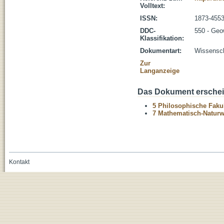
Volltext:
ISSN:
1873-455
DDC-
550 - Geo
Klassifikation:
Dokumentart:
Wissenscha
Zur
Langanzeige
Das Dokument erschein
5 Philosophische Fakul
7 Mathematisch-Naturwi
Kontakt