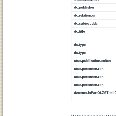
dc.publisher
dc.relation.uri
dc.subject.ddc
dc.title
dc.type
dc.type
utue.publikation.seiten
utue.personen.roh
utue.personen.roh
utue.personen.roh
dcterms.isPartOf.ZSTitelI