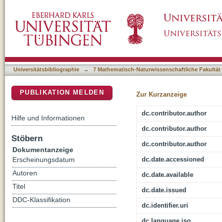
Comparison of Fast-Reroute Mechanisms for
DSpace Repositorium (Manakin basiert)
Universitätsbibliographie
→
7 Mathematisch-Naturwissenschaftliche Fakultät
PUBLIKATION MELDEN
Zur Kurzanzeige
dc.contributor.author
Hilfe und Informationen
dc.contributor.author
Stöbern
dc.contributor.author
Dokumentanzeige
dc.date.accessioned
Erscheinungsdatum
Autoren
dc.date.available
Titel
dc.date.issued
DDC-Klassifikation
dc.identifier.uri
dc.language.iso