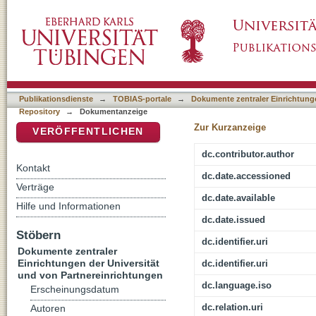
Krosshólar
DSpace Repositorium (Manakin basiert)
Publikationsdienste
→
TOBIAS-portale
→
Dokumente zentraler Einrichtunge
Repository
→
Dokumentanzeige
Zur Kurzanzeige
VERÖFFENTLICHEN
dc.contributor.author
Kontakt
dc.date.accessioned
Verträge
dc.date.available
Hilfe und Informationen
dc.date.issued
Stöbern
dc.identifier.uri
Dokumente zentraler
Einrichtungen der Universität
dc.identifier.uri
und von Partnereinrichtungen
dc.language.iso
Erscheinungsdatum
dc.relation.uri
Autoren