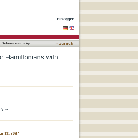
tor-Valued Symbols
Einloggen
« zurück
Dokumentanzeige
r Hamiltonians with
g ...
ce-1157097