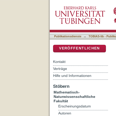
Higher Order Semiclassic
DSpace Repositorium (Manakin b
Publikationsdienste
→
TOBIAS-lib - Publik
VERÖFFENTLICHEN
Kontakt
Verträge
Hilfe und Informationen
Stöbern
Mathematisch-
Naturwissenschaftliche
Fakultät
Erscheinungsdatum
Autoren