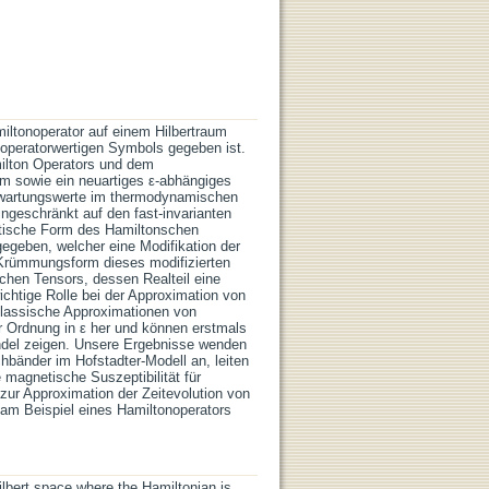
ltonoperator auf einem Hilbertraum
 operatorwertigen Symbols gegeben ist.
milton Operators und dem
um sowie ein neuartiges ε-abhängiges
rwartungswerte im thermodynamischen
geschränkt auf den fast-invarianten
ektische Form des Hamiltonschen
geben, welcher eine Modifikation der
Krümmungsform dieses modifizierten
chen Tensors, dessen Realteil eine
chtige Rolle bei der Approximation von
klassische Approximationen von
r Ordnung in ε her und können erstmals
bündel zeigen. Unsere Ergebnisse wenden
änder im Hofstadter-Modell an, leiten
 magnetische Suszeptibilität für
zur Approximation der Zeitevolution von
am Beispiel eines Hamiltonoperators
lbert space where the Hamiltonian is