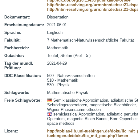
http://dx.doi.org/10.15496/publikation-57084
http://nbn-resolving.org/urn:nbn:de:bsz:21-dsp
http://nbn-resolving.org/urn:nbn:de:bsz:21-dsp
Dokumentart:
Dissertation
Erscheinungsdatum:
2021-06-01
Sprache:
Englisch
Fakultät:
7 Mathematisch-Naturwissenschaftliche Fakultät
Fachbereich:
Mathematik
Gutachter:
Teufel, Stefan (Prof. Dr.)
Tag der mündl.
2021-04-29
Prüfung:
DDC-Klassifikation:
500 - Naturwissenschaften
510 - Mathematik
530 - Physik
Schlagworte:
Mathematische Physik
Freie Schlagwörter:
Semiklassische Approximation, adiabatische St
Schrödingeroperatoren, magnetische Blochbänder,
Wigner Phasenraummethoden
semiclassical Approximation, adiabatic perturba
Operators, magnetic Bloch-Bands, Born-Oppenheim
space methods
Lizenz:
http://tobias-lib.uni-tuebingen.de/doku/lic_mi
tuebingen.de/doku/lic_mit_pod.php?la=en