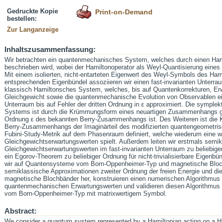
Gedruckte Kopie
Print-on-Demand
bestellen:
Zur Langanzeige
Inhaltszusammenfassung:
Wir betrachten ein quantenmechanisches System, welches durch einen Hami
beschrieben wird, wobei der Hamiltonoperator als Weyl-Quantisierung eines
Mit einem isolierten, nicht-entarteten Eigenwert des Weyl-Symbols des Ha
entsprechenden Eigenbündel assoziieren wir einen fast-invarianten Unterra
klassisch Hamiltonsches System, welches, bis auf Quantenkorrekturen, E
Gleichgewicht sowie die quantenmechanische Evolution von Observablen ein
Unterraum bis auf Fehler der dritten Ordnung in ε approximiert. Die sympl
Systems ist durch die Krümmungsform eines neuartigen Zusammenhangs ge
Ordnung ε des bekannten Berry-Zusammenhangs ist. Des Weiteren ist die 
Berry-Zusammenhangs der Imaginärteil des modifizierten quantengeometris
Fubini-Study-Metrik auf dem Phasenraum definiert, welche wiederum eine wi
Gleichgewichtserwartungswerten spielt. Außerdem leiten wir erstmals semi
Gleichgewichtserwartungswerten im fast-invarianten Unterraum zu beliebige
ein Egorov-Theorem zu beliebiger Ordnung für nicht-trivialisierbare Eigen
wir auf Quantensysteme vom Born-Oppenheimer-Typ und magnetische Blochb
semiklassische Approximationen zweiter Ordnung der freien Energie und die
magnetische Blochbänder her, konstruieren einen numerischen Algorithmus 
quantenmechanischen Erwartungswerten und validieren diesen Algorithmus 
vom Born-Oppenheimer-Typ mit matrixwertigem Symbol.
Abstract:
We consider a quantum system represented by a Hamiltonian acting on a Hi