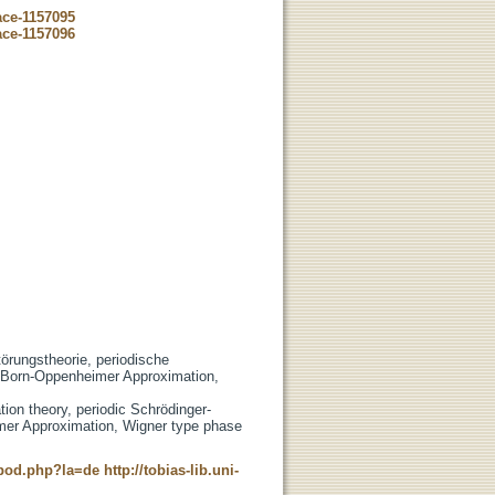
ace-1157095
ace-1157096
örungstheorie, periodische
 Born-Oppenheimer Approximation,
tion theory, periodic Schrödinger-
er Approximation, Wigner type phase
t_pod.php?la=de
http://tobias-lib.uni-