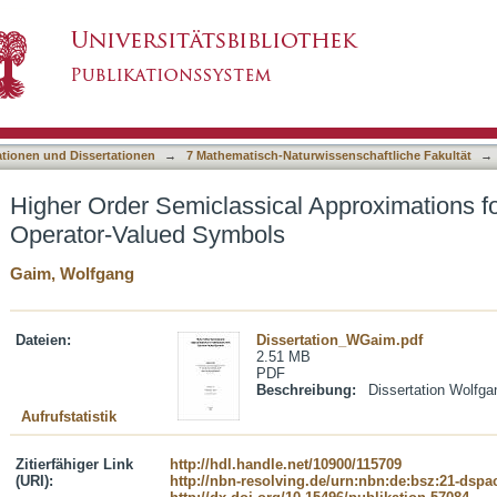
al Approximations for Hamiltonians with Opera
asiert)
ationen und Dissertationen
→
7 Mathematisch-Naturwissenschaftliche Fakultät
→
Higher Order Semiclassical Approximations fo
Operator-Valued Symbols
Gaim, Wolfgang
Dateien:
Dissertation_WGaim.pdf
2.51 MB
PDF
Beschreibung:
Dissertation Wolfgan
Aufrufstatistik
Zitierfähiger Link
http://hdl.handle.net/10900/115709
(URI):
http://nbn-resolving.de/urn:nbn:de:bsz:21-dspa