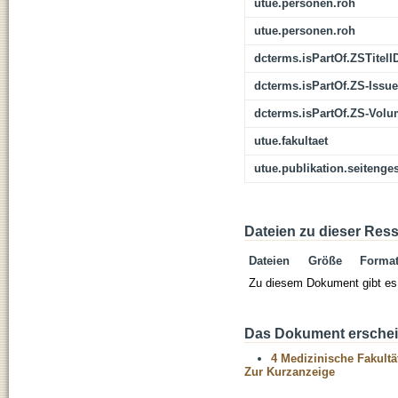
utue.personen.roh
utue.personen.roh
dcterms.isPartOf.ZSTitelI
dcterms.isPartOf.ZS-Issue
dcterms.isPartOf.ZS-Vol
utue.fakultaet
utue.publikation.seitenge
Dateien zu dieser Res
Dateien
Größe
Forma
Zu diesem Dokument gibt es 
Das Dokument erschein
4 Medizinische Fakultä
Zur Kurzanzeige