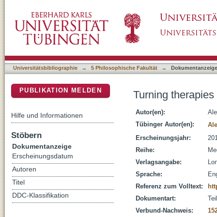
Turning therapies : placing medical diversity
DSpace Repositorium (Manakin basiert)
Universitätsbibliographie
→
5 Philosophische Fakultät
→
Dokumentanzeig
PUBLIKATION MELDEN
Turning therapies 
Autor(en):
Ale
Hilfe und Informationen
Tübinger Autor(en):
Ale
Stöbern
Erscheinungsjahr:
20
Dokumentanzeige
Reihe:
Med
Erscheinungsdatum
Verlagsangabe:
Lon
Autoren
Sprache:
Eng
Titel
Referenz zum Volltext:
htt
DDC-Klassifikation
Dokumentart:
Tei
Verbund-Nachweis:
15