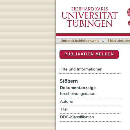
Collagen and Endothelial 
DSpace Repositorium (Manakin b
Extracellular Matrix
Universitätsbibliographie
→
4 Medizinische
PUBLIKATION MELDEN
Hilfe und Informationen
Stöbern
Dokumentanzeige
Erscheinungsdatum
Autoren
Titel
DDC-Klassifikation