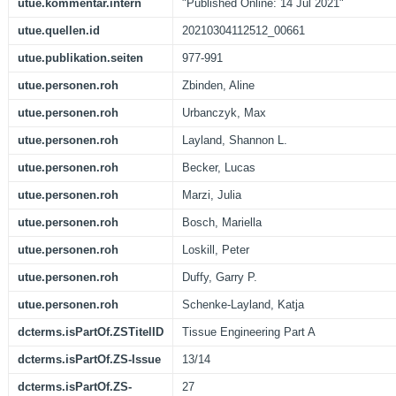
utue.kommentar.intern
"Published Online: 14 Jul 2021"
utue.quellen.id
20210304112512_00661
utue.publikation.seiten
977-991
utue.personen.roh
Zbinden, Aline
utue.personen.roh
Urbanczyk, Max
utue.personen.roh
Layland, Shannon L.
utue.personen.roh
Becker, Lucas
utue.personen.roh
Marzi, Julia
utue.personen.roh
Bosch, Mariella
utue.personen.roh
Loskill, Peter
utue.personen.roh
Duffy, Garry P.
utue.personen.roh
Schenke-Layland, Katja
dcterms.isPartOf.ZSTitelID
Tissue Engineering Part A
dcterms.isPartOf.ZS-Issue
13/14
dcterms.isPartOf.ZS-
27