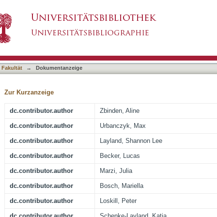
Cell Coculture Improves beta-Cell Functionali
asiert)
 Fakultät
→
Dokumentanzeige
Zur Kurzanzeige
dc.contributor.author
Zbinden, Aline
dc.contributor.author
Urbanczyk, Max
dc.contributor.author
Layland, Shannon Lee
dc.contributor.author
Becker, Lucas
dc.contributor.author
Marzi, Julia
dc.contributor.author
Bosch, Mariella
dc.contributor.author
Loskill, Peter
dc.contributor.author
Schenke-Layland, Katja