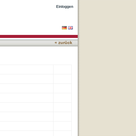
ty and Rescues Pancreatic
Einloggen
« zurück