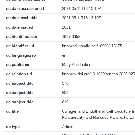
dc.date.accessioned
2021-05-11T13:13:19Z
dc.date.available
2021-05-11T13:13:19Z
dc.date.issued
2021
dc.identifier.issn
1937-335X
dc.identifier.uri
http://hdl.handle.net/10900/115175
dc.language.iso
en
dc.publisher
Mary Ann Liebert
dc.relation.uri
http://dx.doi.org/10.1089/ten.tea.2020.02
dc.subject.ddc
570
dc.subject.ddc
600
dc.subject.ddc
610
dc.title
Collagen and Endothelial Cell Coculture I
Functionality and Rescues Pancreatic Extr
dc.type
Article