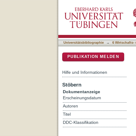
Bildungsgerechtigkeit - Z
DSpace Repositorium (Manakin b
vergleichende Evaluation 
Universitätsbibliographie
→
6 Wirtschafts-
PUBLIKATION MELDEN
Hilfe und Informationen
Stöbern
Dokumentanzeige
Erscheinungsdatum
Autoren
Titel
DDC-Klassifikation