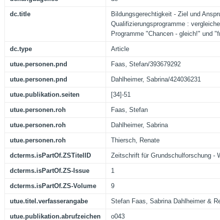
dc.title
Bildungsgerechtigkeit - Ziel und Ansp
Qualifizierungsprogramme : vergleiche
Programme "Chancen - gleich!" und "fr
dc.type
Article
utue.personen.pnd
Faas, Stefan/393679292
utue.personen.pnd
Dahlheimer, Sabrina/424036231
utue.publikation.seiten
[34]-51
utue.personen.roh
Faas, Stefan
utue.personen.roh
Dahlheimer, Sabrina
utue.personen.roh
Thiersch, Renate
dcterms.isPartOf.ZSTitelID
Zeitschrift für Grundschulforschung -
dcterms.isPartOf.ZS-Issue
1
dcterms.isPartOf.ZS-Volume
9
utue.titel.verfasserangabe
Stefan Faas, Sabrina Dahlheimer & R
utue.publikation.abrufzeichen
o043