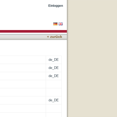
rungsprogramme :
Einloggen
art Rheinland-Pfalz!"
« zurück
de_DE
de_DE
de_DE
de_DE