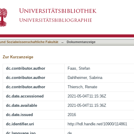
iel und Anspruch frühpädagogischer Qualifizie
asiert)
der Programme "Chancen - gleich!" und "frühst
 und Sozialwissenschaftliche Fakultät
→
Dokumentanzeige
Zur Kurzanzeige
dc.contributor.author
Faas, Stefan
dc.contributor.author
Dahlheimer, Sabrina
dc.contributor.author
Thiersch, Renate
dc.date.accessioned
2021-05-04T11:15:36Z
dc.date.available
2021-05-04T11:15:36Z
dc.date.issued
2016
dc.identifier.uri
http://hdl.handle.net/10900/114861
dc.language.iso
de