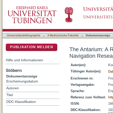
The Antarium: A Reconstructed Visual Realit
DSpace Repositorium (Manakin basiert)
Universitätsbibliographie
→
4 Medizinische Fakultät
→
Dokumentanzeige
PUBLIKATION MELDEN
The Antarium: A R
Navigation Resea
Hilfe und Informationen
Autor(en):
Koc
Stöbern
Tübinger Autor(en):
Da
Dokumentanzeige
Erschienen in:
Fro
Erscheinungsdatum
Verlagsangabe:
Fro
Autoren
Sprache:
Eng
Titel
Referenz zum Volltext:
htt
DDC-Klassifikation
ISSN:
16
DDC-Klassifikation:
150