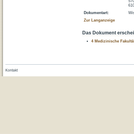
570
610
Dokumentart:
Wis
Zur Langanzeige
Das Dokument erschein
4 Medizinische Fakultä
Kontakt