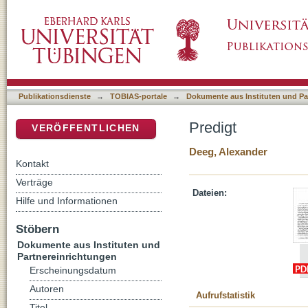
Predigt
DSpace Repositorium (Manakin basiert)
Publikationsdienste
→
TOBIAS-portale
→
Dokumente aus Instituten und Pa
Predigt
VERÖFFENTLICHEN
Deeg, Alexander
Kontakt
Verträge
Dateien:
Hilfe und Informationen
Stöbern
Dokumente aus Instituten und
Partnereinrichtungen
Erscheinungsdatum
Autoren
Aufrufstatistik
Titel