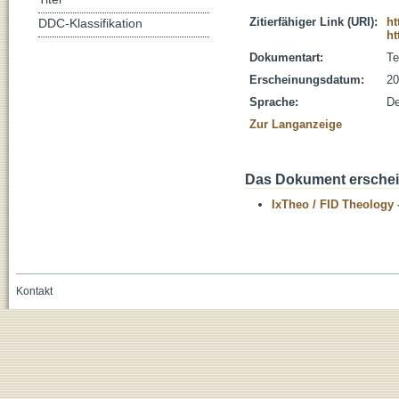
Zitierfähiger Link (URI):
ht
DDC-Klassifikation
ht
Dokumentart:
Te
Erscheinungsdatum:
20
Sprache:
De
Zur Langanzeige
Das Dokument erschein
IxTheo / FID Theology 
Kontakt