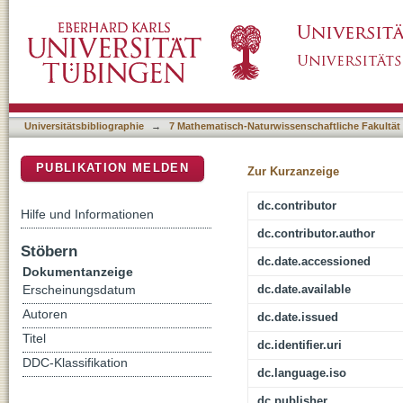
Modifikation von Zellen mit synthetischer 
DSpace Repositorium (Manakin basiert)
Medizin
Universitätsbibliographie
→
7 Mathematisch-Naturwissenschaftliche Fakultät
PUBLIKATION MELDEN
Zur Kurzanzeige
dc.contributor
Hilfe und Informationen
dc.contributor.author
Stöbern
dc.date.accessioned
Dokumentanzeige
dc.date.available
Erscheinungsdatum
Autoren
dc.date.issued
Titel
dc.identifier.uri
DDC-Klassifikation
dc.language.iso
dc.publisher