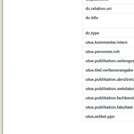
dc.relation.uri
dc.title
dc.type
utue.kommentar.intern
utue.personen.roh
utue.publikation.seitenge
utue.titel.verfasserangabe
utue.publikation.abrufzei
utue.publikation.swbdat
utue.publikation.fachbere
utue.publikation.fakultaet
utue.artikel.ppn