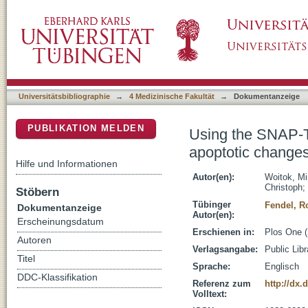
Using the SNAP-Tag technology to easily me
DSpace Repositorium (Manakin basiert)
and blood cells with different dyes
Universitätsbibliographie
→
4 Medizinische Fakultät
→
Dokumentanzeige
PUBLIKATION MELDEN
Using the SNAP-T
apoptotic changes 
Hilfe und Informationen
Autor(en):
Woitok, Mi
Christoph
;
Stöbern
Tübinger
Fendel, Ro
Dokumentanzeige
Autor(en):
Erscheinungsdatum
Erschienen in:
Plos One (
Autoren
Verlagsangabe:
Public Lib
Titel
Sprache:
Englisch
DDC-Klassifikation
Referenz zum
http://dx.
Volltext: