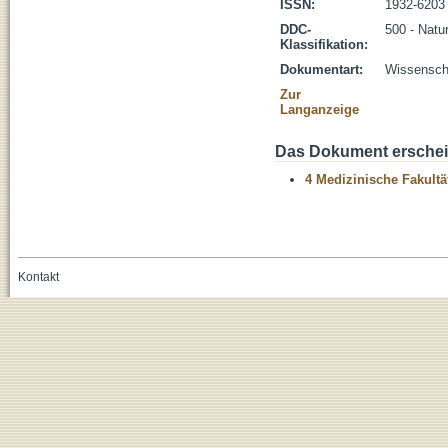
ISSN:
1932-6203
DDC-
500 - Natu
Klassifikation:
Dokumentart:
Wissenscha
Zur
Langanzeige
Das Dokument erschein
4 Medizinische Fakultä
Kontakt