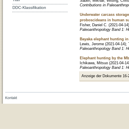
Sablin, Mikhail
;
Wißing, Chri
Contributions in Paleoanthro
DDC-Klassifikation
Underwater carcass storage 
proboscideans in human s
Fisher, Daniel C.
(
2021-04-14
Paleoanthropology Band 1: Hu
Bayaka elephant hunting in
Lewis, Jerome
(
2021-04-14
)
;
Paleoanthropology Band 1: Hu
Elephant hunting by the Mb
Ichikawa, Mitsuo
(
2021-04-14
Paleoanthropology Band 1: Hu
Anzeige der Dokumente 16-
Kontakt