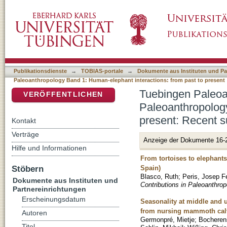
Recently added
DSpace Repositorium (Manakin basiert)
Publikationsdienste
→
TOBIAS-portale
→
Dokumente aus Instituten und Pa
Paleoanthropology Band 1: Human-elephant interactions: from past to present
Tuebingen Paleoan
VERÖFFENTLICHEN
Paleoanthropology
present: Recent 
Kontakt
Verträge
Anzeige der Dokumente 16-
Hilfe und Informationen
From tortoises to elephants
Stöbern
Spain)
Blasco, Ruth
;
Peris, Josep F
Dokumente aus Instituten und
Contributions in Paleoanthro
Partnereinrichtungen
Erscheinungsdatum
Seasonality at middle and 
from nursing mammoth cal
Autoren
Germonpré, Mietje
;
Bocheren
Titel