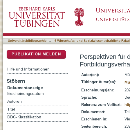
Perspektiven für die dritte Phase : eine Anal
DSpace Repositorium (Manakin basiert)
Baden-Württemberg
Universitätsbibliographie
→
6 Wirtschafts- und Sozialwissenschaftliche Fakul
PUBLIKATION MELDEN
Perspektiven für d
Fortbildungsverha
Hilfe und Informationen
Autor(en):
Mül
Stöbern
Tübinger Autor(en):
Mü
Dokumentanzeige
Erscheinungsjahr:
20
Erscheinungsdatum
Sprache:
De
Autoren
Referenz zum Volltext:
htt
Titel
Dokumentart:
Tei
DDC-Klassifikation
Erschienen in:
Vie
Seitenbereich:
23