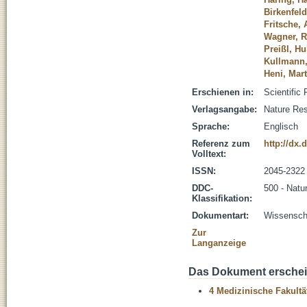
Birkenfeld
Fritsche,
Wagner, R
Preißl, Hu
Kullmann,
Heni, Mart
Erschienen in:
Scientific 
Verlagsangabe:
Nature Re
Sprache:
Englisch
Referenz zum
http://dx.
Volltext:
ISSN:
2045-2322
DDC-
500 - Natu
Klassifikation:
Dokumentart:
Wissenscha
Zur
Langanzeige
Das Dokument erschein
4 Medizinische Fakultä