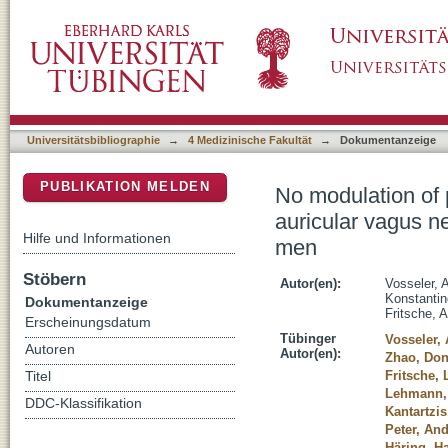
No modulation of postprandial metabolism by
DSpace Repositorium (Manakin basiert)
cross-over study in 15 healthy men
Universitätsbibliographie
→
4 Medizinische Fakultät
→
Dokumentanzeige
PUBLIKATION MELDEN
No modulation of 
auricular vagus ne
Hilfe und Informationen
men
Stöbern
Autor(en):
Vosseler, 
Konstanti
Dokumentanzeige
Fritsche, 
Erscheinungsdatum
Tübinger
Vosseler,
Autoren
Autor(en):
Zhao, Do
Fritsche, 
Titel
Lehmann,
DDC-Klassifikation
Kantartzi
Peter, An
Häring, H