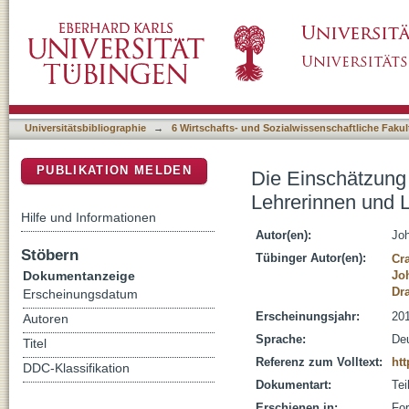
Die Einschätzung der Teilnehmenden an Fort
DSpace Repositorium (Manakin basiert)
einer Vor- und Nachbefragung
Universitätsbibliographie
→
6 Wirtschafts- und Sozialwissenschaftliche Fakul
PUBLIKATION MELDEN
Die Einschätzung 
Lehrerinnen und L
Hilfe und Informationen
Autor(en):
Jo
Stöbern
Tübinger Autor(en):
Cr
Dokumentanzeige
Jo
Dr
Erscheinungsdatum
Erscheinungsjahr:
20
Autoren
Sprache:
De
Titel
Referenz zum Volltext:
ht
DDC-Klassifikation
Dokumentart:
Tei
Erschienen in:
For