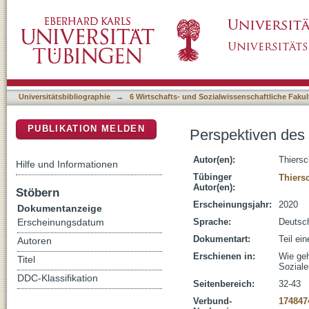
Perspektiven des Professionskonzepts der So
DSpace Repositorium (Manakin basiert)
Universitätsbibliographie
→
6 Wirtschafts- und Sozialwissenschaftliche Fakul
PUBLIKATION MELDEN
Perspektiven des 
Autor(en):
Thiersc
Hilfe und Informationen
Tübinger
Thiers
Autor(en):
Stöbern
Erscheinungsjahr:
2020
Dokumentanzeige
Sprache:
Deutsc
Erscheinungsdatum
Dokumentart:
Teil ei
Autoren
Erschienen in:
Wie geh
Titel
Soziale
DDC-Klassifikation
Seitenbereich:
32-43
Verbund-
174847