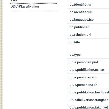
dc.identifier.uri
DDC-Klassifikation
dc.identifier.uri
dc.language.iso
dc.publisher
dc.relation.uri
dc.title
dc.type
utue.personen.pnd
utue.publikation.seiten
utue.personen.roh
utue.personen.roh
utue.publikation.buchdes
utue.titel.verfasserangabe
utue.publikation.fakultaet