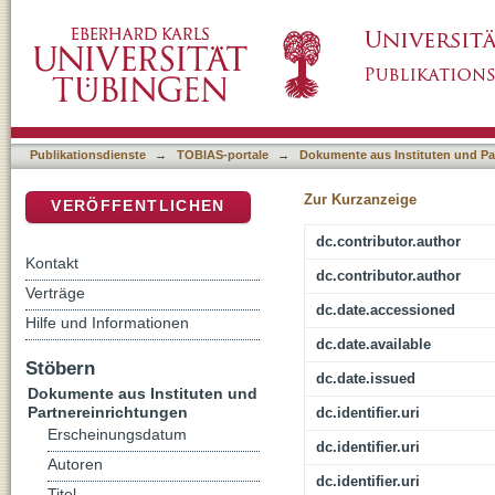
Mixed couples and Islamic family law in Egyp
DSpace Repositorium (Manakin basiert)
Publikationsdienste
→
TOBIAS-portale
→
Dokumente aus Instituten und Pa
Zur Kurzanzeige
VERÖFFENTLICHEN
dc.contributor.author
Kontakt
dc.contributor.author
Verträge
dc.date.accessioned
Hilfe und Informationen
dc.date.available
Stöbern
dc.date.issued
Dokumente aus Instituten und
Partnereinrichtungen
dc.identifier.uri
Erscheinungsdatum
dc.identifier.uri
Autoren
dc.identifier.uri
Titel