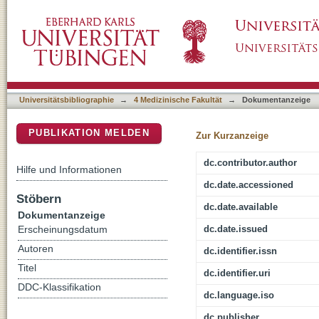
De novo sensitization during subcutaneous al
DSpace Repositorium (Manakin basiert)
cases of SCIT and 33 symptomatically treate
Universitätsbibliographie
→
4 Medizinische Fakultät
→
Dokumentanzeige
PUBLIKATION MELDEN
Zur Kurzanzeige
dc.contributor.author
Hilfe und Informationen
dc.date.accessioned
Stöbern
dc.date.available
Dokumentanzeige
dc.date.issued
Erscheinungsdatum
Autoren
dc.identifier.issn
Titel
dc.identifier.uri
DDC-Klassifikation
dc.language.iso
dc.publisher