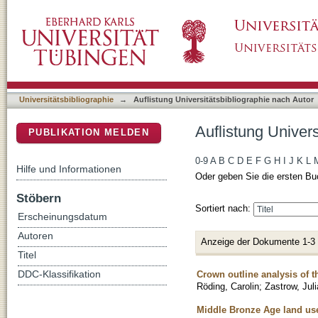
Auflistung Universitätsbibliographie nach Aut
DSpace Repositorium (Manakin basiert)
Universitätsbibliographie
→
Auflistung Universitätsbibliographie nach Autor
Auflistung Univers
PUBLIKATION MELDEN
0-9
A
B
C
D
E
F
G
H
I
J
K
L
Hilfe und Informationen
Oder geben Sie die ersten Bu
Stöbern
Sortiert nach:
Erscheinungsdatum
Autoren
Anzeige der Dokumente 1-3
Titel
Crown outline analysis of 
DDC-Klassifikation
Röding, Carolin
;
Zastrow, Juli
Middle Bronze Age land use 