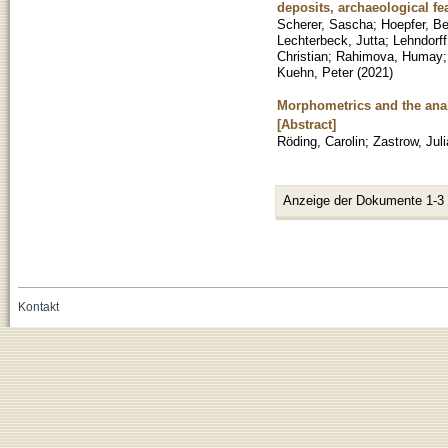
deposits, archaeological fe
Scherer, Sascha
;
Hoepfer, B
Lechterbeck, Jutta
;
Lehndorff
Christian
;
Rahimova, Humay
Kuehn, Peter
(
2021
)
Morphometrics and the analy
[Abstract]
Röding, Carolin
;
Zastrow, Juli
Anzeige der Dokumente 1-3
Kontakt