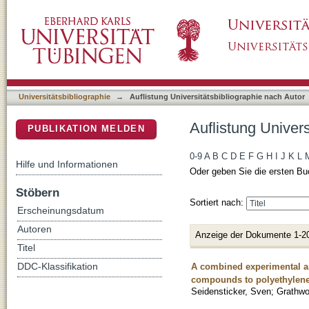
Auflistung Universitätsbibliographie nach Auto
DSpace Repositorium (Manakin basiert)
Universitätsbibliographie
→
Auflistung Universitätsbibliographie nach Autor
Auflistung Univers
PUBLIKATION MELDEN
0-9
A
B
C
D
E
F
G
H
I
J
K
L
Hilfe und Informationen
Oder geben Sie die ersten Bu
Stöbern
Sortiert nach:
Erscheinungsdatum
Autoren
Anzeige der Dokumente 1-2
Titel
A combined experimental an
DDC-Klassifikation
compounds to polyethylene
Seidensticker, Sven
;
Grathwo