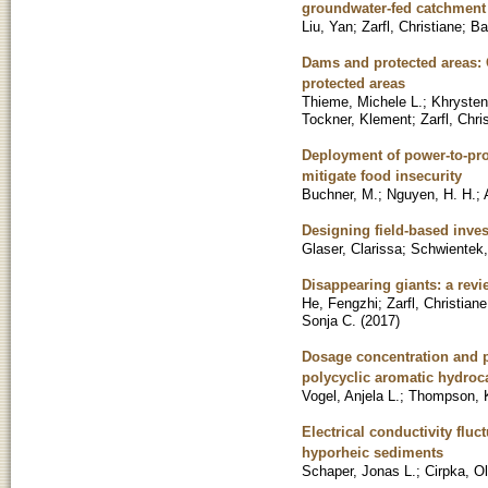
groundwater-fed catchment
Liu, Yan
;
Zarfl, Christiane
;
Ba
Dams and protected areas: Q
protected areas
Thieme, Michele L.
;
Khrysten
Tockner, Klement
;
Zarfl, Chri
Deployment of power-to-pro
mitigate food insecurity
Buchner, M.
;
Nguyen, H. H.
;
Designing field-based invest
Glaser, Clarissa
;
Schwientek
Disappearing giants: a revi
He, Fengzhi
;
Zarfl, Christiane
Sonja C.
(
2017
)
Dosage concentration and pu
polycyclic aromatic hydroc
Vogel, Anjela L.
;
Thompson, K
Electrical conductivity fluc
hyporheic sediments
Schaper, Jonas L.
;
Cirpka, Ol