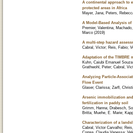
A continental approach to e
protected areas in Africa
Mayer, Jana
;
Peters, Rebecc
A Model-Based Analysis of 
Premier, Valentina
;
Machado,
Marco
(
2019
)
A multi-step hazard assess
Cabral, Victor
;
Reis, Fabio
;
V
Adaptation of the TIMBRE m
Kuhn, Caiubi Emanuel Souza
Grathwohl, Peter
;
Cabral, Vic
Analyzing Particle-Associat
Flow Event
Glaser, Clarissa
;
Zarfl, Christ
Arsenic immobilization and
fertilization in paddy soil
Grimm, Hanna
;
Drabesch, So
Britta
;
Muehe, E. Marie
;
Kapp
Characterization of a landsl
Cabral, Victor Carvalho
;
Reis
Correa, Claudia Vanessa
;
Vel