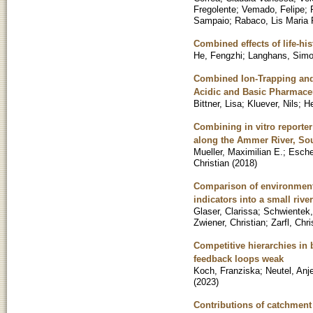
Fregolente
;
Vemado, Felipe
;
Sampaio
;
Rabaco, Lis Maria 
Combined effects of life-hi
He, Fengzhi
;
Langhans, Simo
Combined Ion-Trapping and
Acidic and Basic Pharmaceu
Bittner, Lisa
;
Kluever, Nils
;
He
Combining in vitro reporter
along the Ammer River, S
Mueller, Maximilian E.
;
Esche
Christian
(
2018
)
Comparison of environmenta
indicators into a small rive
Glaser, Clarissa
;
Schwientek
Zwiener, Christian
;
Zarfl, Chri
Competitive hierarchies in
feedback loops weak
Koch, Franziska
;
Neutel, Anj
(
2023
)
Contributions of catchment