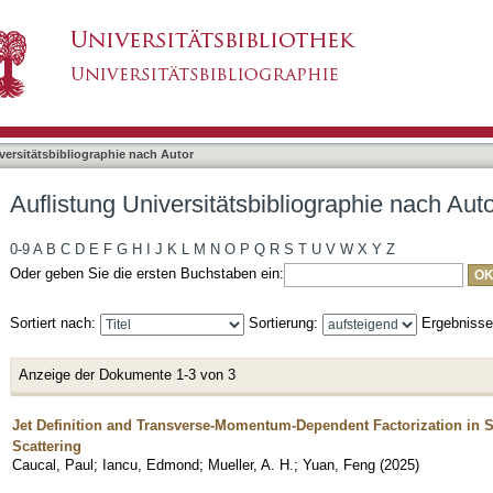
bliographie nach Autor "Yuan, Feng"
asiert)
versitätsbibliographie nach Autor
Auflistung Universitätsbibliographie nach Aut
0-9
A
B
C
D
E
F
G
H
I
J
K
L
M
N
O
P
Q
R
S
T
U
V
W
X
Y
Z
Oder geben Sie die ersten Buchstaben ein:
Sortiert nach:
Sortierung:
Ergebniss
Anzeige der Dokumente 1-3 von 3
Jet Definition and Transverse-Momentum-Dependent Factorization in S
Scattering
Caucal, Paul
;
Iancu, Edmond
;
Mueller, A. H.
;
Yuan, Feng
(
2025
)