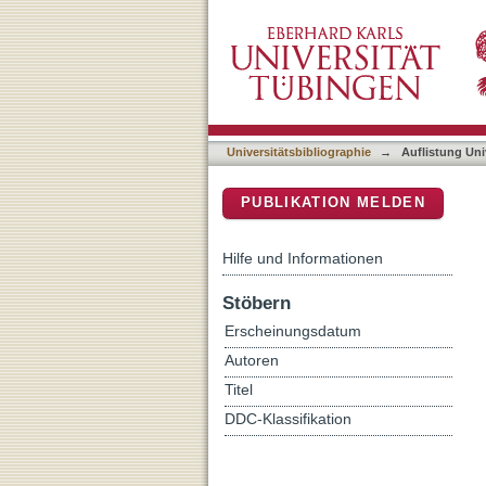
Auflistung Universitätsbi
DSpace Repositorium (Manakin b
Universitätsbibliographie
→
Auflistung Uni
PUBLIKATION MELDEN
Hilfe und Informationen
Stöbern
Erscheinungsdatum
Autoren
Titel
DDC-Klassifikation