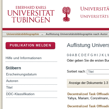
Auflistung Universitätsbibliographie nach Au
DSpace Repositorium (Manakin basiert)
Universitätsbibliographie
→
Auflistung Universitätsbibliographie nach Autor
Auflistung Univer
PUBLIKATION MELDEN
0-9
A
B
C
D
E
F
G
H
I
J
K
L
Hilfe und Informationen
Oder geben Sie die ersten Bu
Stöbern
Sortiert nach:
Erscheinungsdatum
Autoren
Anzeige der Dokumente 1-3
Titel
Decentralized Task Offloa
DDC-Klassifikation
Yahya, Mariam
;
Conzelmann,
Decentralized Task Offloa