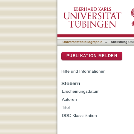
Auflistung Universitätsbib
DSpace Repositorium (Manakin b
Universitätsbibliographie
→
Auflistung Uni
PUBLIKATION MELDEN
Hilfe und Informationen
Stöbern
Erscheinungsdatum
Autoren
Titel
DDC-Klassifikation