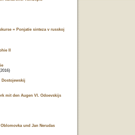
kurse = Ponjatie sinteza v russkoj
hie II
ie
(
2016
)
 Dostojewskij
erk mit den Augen Vl. Odoevskijs
vs Oblomovka und Jan Nerudas