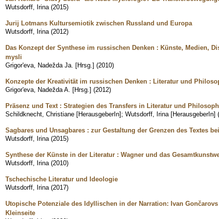
Wutsdorff, Irina
(
2015
)
Jurij Lotmans Kultursemiotik zwischen Russland und Europa
Wutsdorff, Irina
(
2012
)
Das Konzept der Synthese im russischen Denken : Künste, Medien, Dis
mysli
Grigorʹeva, Nadežda Ja. [Hrsg.]
(
2010
)
Konzepte der Kreativität im russischen Denken : Literatur und Philosop
Grigorʹeva, Nadežda A. [Hrsg.]
(
2012
)
Präsenz und Text : Strategien des Transfers in Literatur und Philosoph
Schildknecht, Christiane [HerausgeberIn]
;
Wutsdorff, Irina [HerausgeberIn]
Sagbares und Unsagbares : zur Gestaltung der Grenzen des Textes bei
Wutsdorff, Irina
(
2015
)
Synthese der Künste in der Literatur : Wagner und das Gesamtkunstw
Wutsdorff, Irina
(
2010
)
Tschechische Literatur und Ideologie
Wutsdorff, Irina
(
2017
)
Utopische Potenziale des Idyllischen in der Narration: Ivan Gončaro
Kleinseite