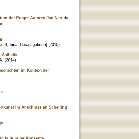
ertum der Prager Autoren Jan Neruda
ur
ur
orff, Irina [HerausgeberIn]
(
2015
)
 Ästhetik
A.
(
2014
)
schichten im Kontext der
en
rtkunst im Anschluss an Schelling
js
n kultureller Konzepte