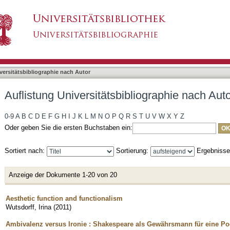
liographie nach Autor "Wutsdorff, Irina"
asiert)
versitätsbibliographie nach Autor
Auflistung Universitätsbibliographie nach Auto
0-9
A
B
C
D
E
F
G
H
I
J
K
L
M
N
O
P
Q
R
S
T
U
V
W
X
Y
Z
Oder geben Sie die ersten Buchstaben ein:
Sortiert nach:
Sortierung:
Ergebniss
Anzeige der Dokumente 1-20 von 20
Aesthetic function and functionalism
Wutsdorff, Irina
(
2011
)
Ambivalenz versus Ironie : Shakespeare als Gewährsmann für eine Po