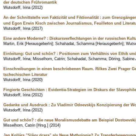
der deutschen Frühromantik
Wutsdorff, Irina
(
2012
)
An der Schnittstelle von Faktizität und Fiktionalität : zum Grenzgäng
und Egon Erwin Kisch zwischen Journalismus, Feuilleton und Literat
Wutsdorff, Irina
(
2017
)
Eine andere Moderne? : Diskursverflechtungen in der russischen Kult
Martin, Erik [HerausgeberIn]
;
Schahadat, Schamma [HerausgeberIn]
;
Wutsd
Einleitung: Gut und schön? : Positionen zum Verhältnis von Ethik und
Wutsdorff, Irina
;
Misselhorn, Catrin
;
Schahadat, Schamma
;
Döring, Sabine 
Einschreibungen in einen beschriebenen Raum. Rilkes Zwei Prager Ge
tschechischen Literatur
Wutsdorff, Irina
(
2020
)
Fingierte Geschichten : Evidentia-Strategien im Diskurs der Slavophil
Wutsdorff, Irina
(
2012
)
Gedanke und Ausdruck : Zu Vladimir Odoevskijs Konzipierung der Wo
Wutsdorff, Irina
(
2012
)
Gut und schön? : die neue Moralismusdebatte am Beispiel Dostoevski
Misselhorn, Catrin [Hrsg.]
(
2014
)
Jan Kollárs "Slávy dcera" als Neue Mythologie? Zu Transferbewegunge