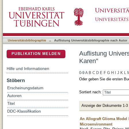
Auflistung Universitätsbibliographie nach A
DSpace Repositorium (Manakin basiert)
Universitätsbibliographie
→
Auflistung Universitätsbibliographie nach Autor
Auflistung Univer
PUBLIKATION MELDEN
Karen"
Hilfe und Informationen
0-9
A
B
C
D
E
F
G
H
I
J
K
L
Oder geben Sie die ersten Bu
Stöbern
Erscheinungsdatum
Sortiert nach:
Autoren
Titel
Anzeige der Dokumente 1-3
DDC-Klassifikation
An Allograft Glioma Model 
Microenvironment