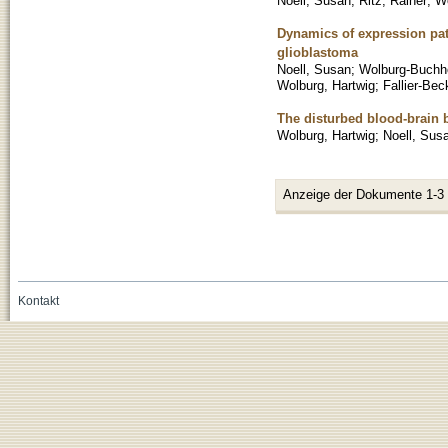
Noell, Susan
;
Ritz, Rainer
;
Wo
Dynamics of expression pat
glioblastoma
Noell, Susan
;
Wolburg-Buchh
Wolburg, Hartwig
;
Fallier-Bec
The disturbed blood-brain 
Wolburg, Hartwig
;
Noell, Sus
Anzeige der Dokumente 1-3
Kontakt