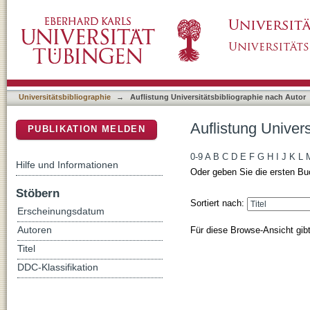
Auflistung Universitätsbibliographie nach Aut
DSpace Repositorium (Manakin basiert)
Universitätsbibliographie
→
Auflistung Universitätsbibliographie nach Autor
Auflistung Univers
PUBLIKATION MELDEN
0-9
A
B
C
D
E
F
G
H
I
J
K
L
Hilfe und Informationen
Oder geben Sie die ersten Bu
Stöbern
Sortiert nach:
Erscheinungsdatum
Für diese Browse-Ansicht gib
Autoren
Titel
DDC-Klassifikation