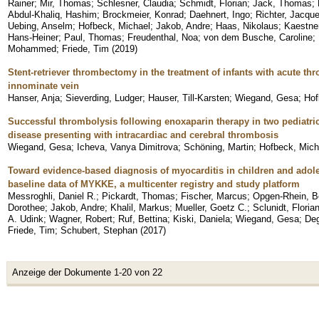
Rainer
;
Mir, Thomas
;
Schlesner, Claudia
;
Schmidt, Florian
;
Jack, Thomas
;
Abdul-Khaliq, Hashim
;
Brockmeier, Konrad
;
Daehnert, Ingo
;
Richter, Jacque
Uebing, Anselm
;
Hofbeck, Michael
;
Jakob, Andre
;
Haas, Nikolaus
;
Kaestner
Hans-Heiner
;
Paul, Thomas
;
Freudenthal, Noa
;
von dem Busche, Caroline
;
Mohammed
;
Friede, Tim
(
2019
)
Stent-retriever thrombectomy in the treatment of infants with acute th
innominate vein
Hanser, Anja
;
Sieverding, Ludger
;
Hauser, Till-Karsten
;
Wiegand, Gesa
;
Hof
Successful thrombolysis following enoxaparin therapy in two pediatric
disease presenting with intracardiac and cerebral thrombosis
Wiegand, Gesa
;
Icheva, Vanya Dimitrova
;
Schöning, Martin
;
Hofbeck, Mich
Toward evidence-based diagnosis of myocarditis in children and adoles
baseline data of MYKKE, a multicenter registry and study platform
Messroghli, Daniel R.
;
Pickardt, Thomas
;
Fischer, Marcus
;
Opgen-Rhein, B
Dorothee
;
Jakob, Andre
;
Khalil, Markus
;
Mueller, Goetz C.
;
Sclunidt, Floria
A. Udink
;
Wagner, Robert
;
Ruf, Bettina
;
Kiski, Daniela
;
Wiegand, Gesa
;
Deg
Friede, Tim
;
Schubert, Stephan
(
2017
)
Anzeige der Dokumente 1-20 von 22