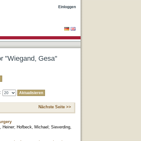
Einloggen
tor "Wiegand, Gesa"
e:
Nächste Seite >>
urgery
, Heiner
;
Hofbeck, Michael
;
Sieverding,