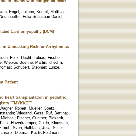
me in infants with congenital heart
arah
;
Engel, Juliane
;
Kumpf, Matthias
;
Neunhoeffer, Felix Sebastian Daniel
;
 Dilated Cardiomyopathy (DCM)
n in Unmasking Risk for Arrhythmias
iden, Felix
;
Hecht, Tobias
;
Fischer,
e, Wiebke
;
Boehne, Martin
;
Khedim,
Thomas
;
Schubert, Stephan
;
Lunze,
t Patient
d heart transplantation in pediatric
egistry ""MYKKE""
Wagner, Robert
;
Mueller, Goetz
;
nstantin
;
Wiegand, Gesa
;
Ruf, Bettina
;
 Michael
;
Fischer, Gunther
;
Pickardt,
Felix
;
Haverkaemper, Guido
;
Klaassen,
ittrich, Sven
;
Halbfass, Julia
;
Stiller,
chranz, Dietmar
;
Kozlik-Feldmann,