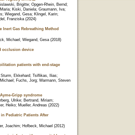
islawski, Brigitte
;
Opgen-Rhein, Bernd
;
Maria
;
Kiski, Daniela
;
Graumann, Iva
;
us
;
Wiegand, Gesa
;
Klingel, Karin
;
del, Franziska
(
2024
)
e Inert Gas Rebreathing Method
ck, Michael
;
Wiegand, Gesa
(
2018
)
 occlusion device
bilitation patients with end-stage
;
Sturm, Ekkehard
;
Tsiflikas, Ilias
;
 Michael
;
Fuchs, Jorg
;
Warmann, Steven
for Ayme-Gripp syndrome
rberg, Ulrike
;
Bertrand, Miriam
;
er, Heiko
;
Mueller, Andreas
(
2022
)
n Pediatric Patients After
er, Joachim
;
Hofbeck, Michael
(
2012
)