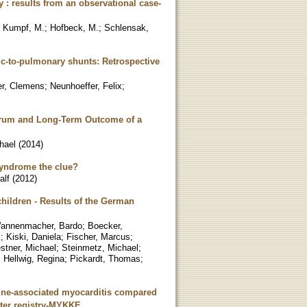
 : results from an observational case-
;
Kumpf, M.
;
Hofbeck, M.
;
Schlensak,
c-to-pulmonary shunts: Retrospective
ner, Clemens
;
Neunhoeffer, Felix
;
ectrum and Long-Term Outcome of a
hael
(
2014
)
syndrome the clue?
alf
(
2012
)
children - Results of the German
annenmacher, Bardo
;
Boecker,
s
;
Kiski, Daniela
;
Fischer, Marcus
;
stner, Michael
;
Steinmetz, Michael
;
;
Hellwig, Regina
;
Pickardt, Thomas
;
ccine-associated myocarditis compared
nter registry-MYKKE