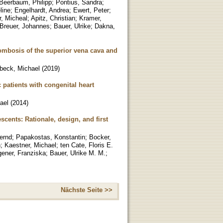
Beerbaum, Philipp
;
Pontius, Sandra
;
line
;
Engelhardt, Andrea
;
Ewert, Peter
;
, Micheal
;
Apitz, Christian
;
Kramer,
Breuer, Johannes
;
Bauer, Ulrike
;
Dakna,
rombosis of the superior vena cava and
beck, Michael
(
2019
)
 patients with congenital heart
ael
(
2014
)
cents: Rationale, design, and first
ernd
;
Papakostas, Konstantin
;
Bocker,
n
;
Kaestner, Michael
;
ten Cate, Floris E.
ener, Franziska
;
Bauer, Ulrike M. M.
;
Nächste Seite >>