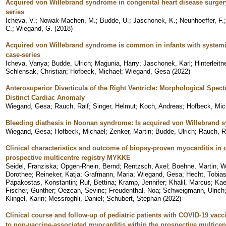
Acquired von Willebrand syndrome in congenital heart disease surgery
series
Icheva, V.
;
Nowak-Machen, M.
;
Budde, U.
;
Jaschonek, K.
;
Neunhoeffer, F.
C.
;
Wiegand, G.
(
2018
)
Acquired von Willebrand syndrome is common in infants with systemi
case-series
Icheva, Vanya
;
Budde, Ulrich
;
Magunia, Harry
;
Jaschonek, Karl
;
Hinterleit
Schlensak, Christian
;
Hofbeck, Michael
;
Wiegand, Gesa
(
2022
)
Anterosuperior Diverticula of the Right Ventricle: Morphological Sp
Distinct Cardiac Anomaly
Wiegand, Gesa
;
Rauch, Ralf
;
Singer, Helmut
;
Koch, Andreas
;
Hofbeck, Mic
Bleeding diathesis in Noonan syndrome: Is acquired von Willebrand 
Wiegand, Gesa
;
Hofbeck, Michael
;
Zenker, Martin
;
Budde, Ulrich
;
Rauch, R
Clinical characteristics and outcome of biopsy-proven myocarditis in 
prospective multicentre registry MYKKE
Seidel, Franziska
;
Opgen-Rhein, Bernd
;
Rentzsch, Axel
;
Boehne, Martin
;
W
Dorothee
;
Reineker, Katja
;
Grafmann, Maria
;
Wiegand, Gesa
;
Hecht, Tobia
Papakostas, Konstantin
;
Ruf, Bettina
;
Kramp, Jennifer
;
Khalil, Marcus
;
Kae
Fischer, Gunther
;
Oezcan, Sevinc
;
Freudenthal, Noa
;
Schweigmann, Ulrich
Klingel, Karin
;
Messroghli, Daniel
;
Schubert, Stephan
(
2022
)
Clinical course and follow-up of pediatric patients with COVID-19 va
to non-vaccine-associated myocarditis within the prospective multice