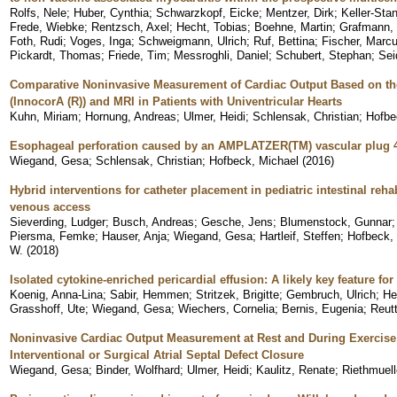
Rolfs, Nele
;
Huber, Cynthia
;
Schwarzkopf, Eicke
;
Mentzer, Dirk
;
Keller-Stan
Frede, Wiebke
;
Rentzsch, Axel
;
Hecht, Tobias
;
Boehne, Martin
;
Grafmann, 
Foth, Rudi
;
Voges, Inga
;
Schweigmann, Ulrich
;
Ruf, Bettina
;
Fischer, Marc
Pickardt, Thomas
;
Friede, Tim
;
Messroghli, Daniel
;
Schubert, Stephan
;
Sei
Comparative Noninvasive Measurement of Cardiac Output Based on th
(InnocorA (R)) and MRI in Patients with Univentricular Hearts
Kuhn, Miriam
;
Hornung, Andreas
;
Ulmer, Heidi
;
Schlensak, Christian
;
Hofbe
Esophageal perforation caused by an AMPLATZER(TM) vascular plug 4
Wiegand, Gesa
;
Schlensak, Christian
;
Hofbeck, Michael
(
2016
)
Hybrid interventions for catheter placement in pediatric intestinal reha
venous access
Sieverding, Ludger
;
Busch, Andreas
;
Gesche, Jens
;
Blumenstock, Gunnar
Piersma, Femke
;
Hauser, Anja
;
Wiegand, Gesa
;
Hartleif, Steffen
;
Hofbeck,
W.
(
2018
)
Isolated cytokine-enriched pericardial effusion: A likely key feature 
Koenig, Anna-Lina
;
Sabir, Hemmen
;
Stritzek, Brigitte
;
Gembruch, Ulrich
;
He
Grasshoff, Ute
;
Wiegand, Gesa
;
Wiechers, Cornelia
;
Bernis, Eugenia
;
Reutt
Noninvasive Cardiac Output Measurement at Rest and During Exercise i
Interventional or Surgical Atrial Septal Defect Closure
Wiegand, Gesa
;
Binder, Wolfhard
;
Ulmer, Heidi
;
Kaulitz, Renate
;
Riethmuell