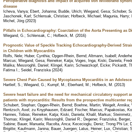
Perioperative diagnosis and impact of acquired von Willebrand syndro
disease
Icheva, Vanya
;
Ebert, Johanna
;
Budde, Ulrich
;
Wiegand, Gesa
;
Schober, S
Jaschonek, Karl
;
Schlensak, Christian
;
Hofbeck, Michael
;
Magunia, Harry
;
Michel, Jörg
(
2023
)
Pitfalls in Echocardiography: Coarctation of the Aorta Presenting as
Wiegand, G.
;
Schlensak, C.
;
Hofbeck, M.
(
2016
)
Prognostic Value of Speckle Tracking Echocardiography-Derived Strai
in Children with Myocarditis
Rolfs, Nele
;
Huber, Cynthia
;
Opgen-Rhein, Bernd
;
Altmann, Isabell
;
Anderhe
Marcus
;
Wiegand, Gesa
;
Reineker, Katja
;
Voges, Inga
;
Kiski, Daniela
;
Fred
Malika
;
Messroghli, Daniel
;
Klingel, Karin
;
Schwarzkopf, Eicke
;
Pickardt, 
Fatima I.
;
Seidel, Franziska
(
2024
)
Severe Chest Pain Caused by Mycoplasma Myocarditis in an Adolescen
Hartleif, S.
;
Wiegand, G.
;
Kumpf, M.
;
Eberhard, M.
;
Hofbeck, M.
(
2013
)
Severe heart failure and the need for mechanical circulatory support an
patients with myocarditis: Results from the prospective multicenter r
Schubert, Stephan
;
Opgen-Rhein, Bernd
;
Boehne, Martin
;
Weigelt, Annika
;
Rentzsch, Axel
;
zu Knyphausen, Edzard
;
Fischer, Marcus
;
Papakostas, Ko
Hannes, Tobias
;
Reineker, Katja
;
Kiski, Daniela
;
Khalil, Markus
;
Steinmetz,
Thomas
;
Klingel, Karin
;
Messroghli, Daniel R.
;
Degener, Franziska
;
Berger, 
Sabine
;
Bauer, Manuela
;
Racolta, Anca
;
Kececioglu, Deniz
;
Trong Phi Le
;
D
Brigitte
;
Kaufmann, Janina
;
Bauer, Juergen
;
Latus, Heiner
;
Lux, Christian
;
S