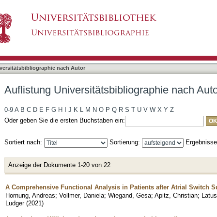
bliographie nach Autor "Wiegand, Gesa"
asiert)
versitätsbibliographie nach Autor
Auflistung Universitätsbibliographie nach Au
0-9
A
B
C
D
E
F
G
H
I
J
K
L
M
N
O
P
Q
R
S
T
U
V
W
X
Y
Z
Oder geben Sie die ersten Buchstaben ein:
Sortiert nach:
Sortierung:
Ergebniss
Anzeige der Dokumente 1-20 von 22
A Comprehensive Functional Analysis in Patients after Atrial Switch S
Hornung, Andreas
;
Vollmer, Daniela
;
Wiegand, Gesa
;
Apitz, Christian
;
Latus
Ludger
(
2021
)