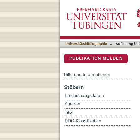
Auflistung Universitätsbi
DSpace Repositorium (Manakin b
Universitätsbibliographie
→
Auflistung Uni
PUBLIKATION MELDEN
Hilfe und Informationen
Stöbern
Erscheinungsdatum
Autoren
Titel
DDC-Klassifikation